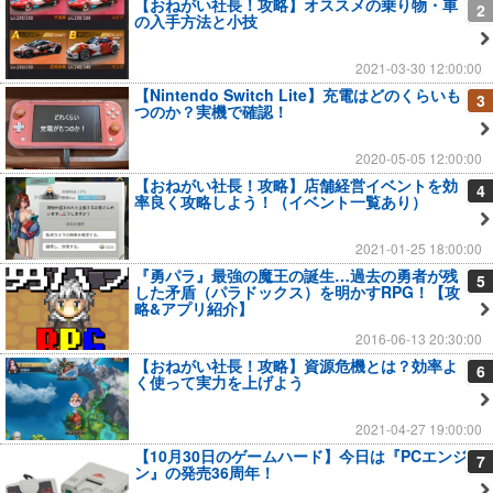
【おねがい社長！攻略】オススメの乗り物・車
2
の入手方法と小技
2021-03-30 12:00:00
【Nintendo Switch Lite】充電はどのくらいも
3
つのか？実機で確認！
2020-05-05 12:00:00
【おねがい社長！攻略】店舗経営イベントを効
4
率良く攻略しよう！（イベント一覧あり）
2021-01-25 18:00:00
『勇パラ』最強の魔王の誕生…過去の勇者が残
5
した矛盾（パラドックス）を明かすRPG！【攻
略&アプリ紹介】
2016-06-13 20:30:00
【おねがい社長！攻略】資源危機とは？効率よ
6
く使って実力を上げよう
2021-04-27 19:00:00
【10月30日のゲームハード】今日は『PCエンジ
7
ン』の発売36周年！