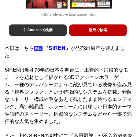
©Sony Interactive Entertainment Inc.
Amazonで検索
楽天で検索
SIREN
本日はこちら
『
』
が発売21周年を迎えまし
PS2
た！
SIRENは昭和78年の日本を舞台に、土着的・民俗的なモ
チーフを題材として描かれる3Dアクションホラーゲー
ム。一種のテレパシーのように敵が見ている映像を盗み見
る「視界ジャック」という特徴的なシステムを搭載。難解
なストーリー構成や謎をあえて残したまま終わるエンディ
ング、高い難易度、ホラーゲームには珍しい日本的テーマ
や独特のストーリー、挑戦的なシステムなどから一部で熱
狂的な人気を集めました。
また、初代SIRENの劇中にて「宮田司郎」が不入谷教会を