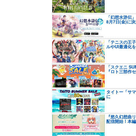
「幻想水滸伝」新
8月7日(金)
「テニスの王子
ルやUI最適化
「スクエニ SUM
『ロト三部作セ
タイトー「サマ
に
『悠久幻想曲リ
配信開始！本編