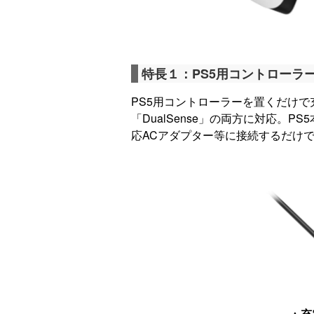
特長１：PS5用コントローラ
PS5用コントローラーを置くだけで充電
「DualSense」の両方に対応。PS5
応ACアダプター等に接続するだけ
▲充