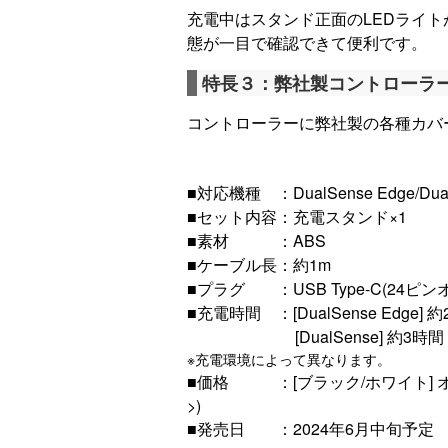
充電中はスタンド正面のLEDライ
態が一目で確認できて便利です。
特長３：弊社製コントローラ
コントローラーに弊社製の各種カバ
■対応機種 ：DualSense Edge/Dua
■セット内容：充電スタンド×1
■素材 ：ABS
■ケーブル長：約1m
■プラグ ：USB Type-C(24ピン
■充電時間 ：[DualSense Edge] 
[DualSense] 約3時間
※充電環境によって異なります。
■価格 ：[ブラック/ホワイト] オープン
>)
■発売日 ：2024年6月中旬予定