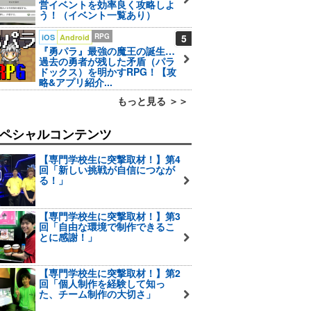
営イベントを効率良く攻略しよ
う！（イベント一覧あり）
RPG
5
iOS
Android
『勇パラ』最強の魔王の誕生…
過去の勇者が残した矛盾（パラ
ドックス）を明かすRPG！【攻
略&アプリ紹介...
もっと見る ＞＞
ペシャルコンテンツ
【専門学校生に突撃取材！】第4
回「新しい挑戦が自信につなが
る！」
【専門学校生に突撃取材！】第3
回「自由な環境で制作できるこ
とに感謝！」
【専門学校生に突撃取材！】第2
回「個人制作を経験して知っ
た、チーム制作の大切さ」