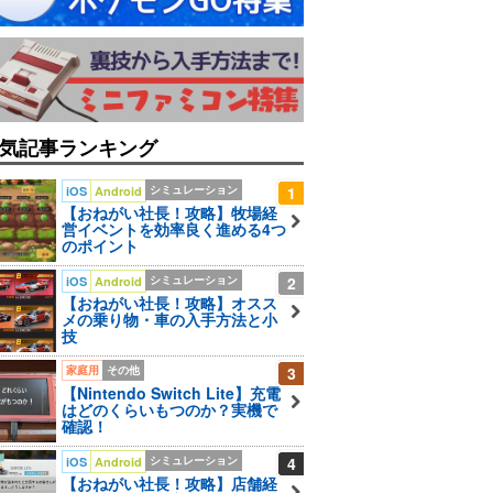
気記事ランキング
シミュレーション
1
iOS
Android
【おねがい社長！攻略】牧場経
営イベントを効率良く進める4つ
のポイント
シミュレーション
2
iOS
Android
【おねがい社長！攻略】オスス
メの乗り物・車の入手方法と小
技
家庭用
その他
3
【Nintendo Switch Lite】充電
はどのくらいもつのか？実機で
確認！
シミュレーション
4
iOS
Android
【おねがい社長！攻略】店舗経