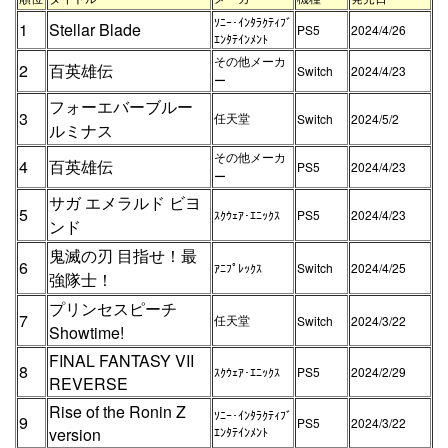
ｿﾆｰ･ｲﾝﾀﾗｸﾃｨﾌﾞ
1
Stellar Blade
PS5
2024/4/26
ｴﾝﾀﾃｲﾝﾒﾝﾄ
その他メーカ
2
百英雄伝
Switch
2024/4/23
ー
フォーエバーブルー
3
任天堂
Switch
2024/5/2
ルミナス
その他メーカ
4
百英雄伝
PS5
2024/4/23
ー
サガ エメラルド ビヨ
5
ｽｸｳｪｱ･ｴﾆｯｸｽ
PS5
2024/4/23
ンド
鬼滅の刃 目指せ！最
6
ｱﾆﾌﾟﾚｯｸｽ
Switch
2024/4/25
強隊士！
プリンセスピーチ
7
任天堂
Switch
2024/3/22
Showtime!
FINAL FANTASY VII
8
ｽｸｳｪｱ･ｴﾆｯｸｽ
PS5
2024/2/29
REVERSE
Rise of the Ronin Z
ｿﾆｰ･ｲﾝﾀﾗｸﾃｨﾌﾞ
9
PS5
2024/3/22
version
ｴﾝﾀﾃｲﾝﾒﾝﾄ