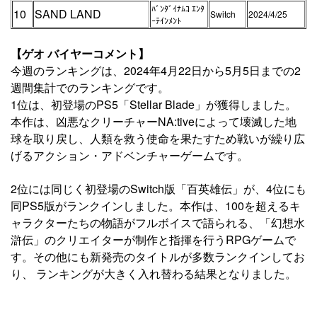
ﾊﾞﾝﾀﾞｲﾅﾑｺ ｴﾝﾀ
10
SAND LAND
Switch
2024/4/25
ｰﾃｲﾝﾒﾝﾄ
【ゲオ バイヤーコメント】
今週のランキングは、2024年4月22日から5月5日までの2
週間集計でのランキングです。
1位は、初登場のPS5「Stellar Blade」が獲得しました。
本作は、凶悪なクリーチャーNA:tiveによって壊滅した地
球を取り戻し、人類を救う使命を果たすため戦いが繰り広
げるアクション・アドベンチャーゲームです。
2位には同じく初登場のSwitch版「百英雄伝」が、4位にも
同PS5版がランクインしました。本作は、100を超えるキ
ャラクターたちの物語がフルボイスで語られる、「幻想水
滸伝」のクリエイターが制作と指揮を行うRPGゲームで
す。その他にも新発売のタイトルが多数ランクインしてお
り、 ランキングが大きく入れ替わる結果となりました。