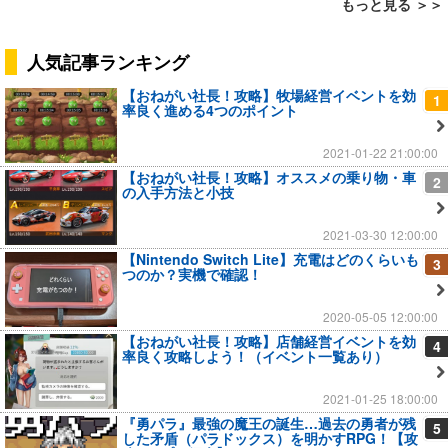
もっと見る ＞＞
人気記事ランキング
【おねがい社長！攻略】牧場経営イベントを効
1
率良く進める4つのポイント
2021-01-22 21:00:00
【おねがい社長！攻略】オススメの乗り物・車
2
の入手方法と小技
2021-03-30 12:00:00
【Nintendo Switch Lite】充電はどのくらいも
3
つのか？実機で確認！
2020-05-05 12:00:00
【おねがい社長！攻略】店舗経営イベントを効
4
率良く攻略しよう！（イベント一覧あり）
2021-01-25 18:00:00
『勇パラ』最強の魔王の誕生…過去の勇者が残
5
した矛盾（パラドックス）を明かすRPG！【攻