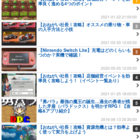
1
率良く進める4つのポイント
2021-01-22 21:00:00
【おねがい社長！攻略】オススメの乗り物・車
2
の入手方法と小技
2021-03-30 12:00:00
【Nintendo Switch Lite】充電はどのくらいも
3
つのか？実機で確認！
2020-05-05 12:00:00
【おねがい社長！攻略】店舗経営イベントを効
4
率良く攻略しよう！（イベント一覧あり）
2021-01-25 18:00:00
『勇パラ』最強の魔王の誕生…過去の勇者が残
5
した矛盾（パラドックス）を明かすRPG！【攻
略&アプリ紹介】
2016-06-13 20:30:00
【おねがい社長！攻略】資源危機とは？効率よ
6
く使って実力を上げよう