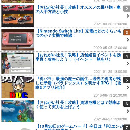
【おねがい社長！攻略】オススメの乗り物・車
2
の入手方法と小技
2021-03-30 12:00:00
【Nintendo Switch Lite】充電はどのくらいも
3
つのか？実機で確認！
2020-05-05 12:00:00
【おねがい社長！攻略】店舗経営イベントを効
4
率良く攻略しよう！（イベント一覧あり）
2021-01-25 18:00:00
『勇パラ』最強の魔王の誕生…過去の勇者が残
5
した矛盾（パラドックス）を明かすRPG！【攻
略&アプリ紹介】
2016-06-13 20:30:00
【おねがい社長！攻略】資源危機とは？効率よ
6
く使って実力を上げよう
2021-04-27 19:00:00
【10月30日のゲームハード】今日は『PCエンジ
7