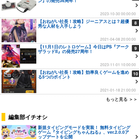
ン』の発売36周年！
2023-10-30 00:00:00
【おねがい社長！攻略】ジーニアスとは？超優
8
秀な人材を入手しよう
2021-04-08 20:00:00
【11月1日のレトロゲーム】今日はPS『アーク
9
ザラッドII』の発売27周年！
2023-11-01 10:00:00
【おねがい社長！攻略】効率良くゲームを進め
10
る5つのポイント
2021-01-18 21:00:00
もっと見る ＞＞
編集部イチオシ
新規タイピングモードを実装！ 無料タイピング
ゲーム『タイピングちゃんねる』、ver.2.0.0ア
ップデートを公開