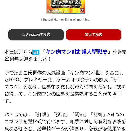
©Bandai Namco Entertainment Inc.
Amazonで検索
楽天で検索
キン肉マンII世 超人聖戦史
本日はこちら
『
』
が発売
WS
22周年を迎えました！
ゆでたまご氏原作の人気漫画「キン肉マンII世」を基にし
たRPG。プレイヤーは、ゲームオリジナルの超人「ザ・
マスク」となり、世界中を旅しながら仲間を増やし、技を
習得して、キン肉マンの世界を追体験することができま
す。
バトルでは、「打撃」「投げ」「関節」「防御」の4つの
コマンドを選択式で行います。相手に対して有利な攻撃を
成功させると、必殺技ゲージが溜まり、必殺技を使用でき