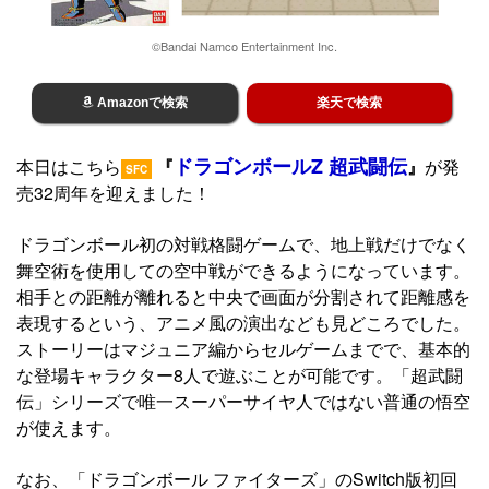
©Bandai Namco Entertainment Inc.
Amazonで検索
楽天で検索
ドラゴンボールZ 超武闘伝
本日はこちら
『
』
が発
SFC
売32周年を迎えました！
ドラゴンボール初の対戦格闘ゲームで、地上戦だけでなく
舞空術を使用しての空中戦ができるようになっています。
相手との距離が離れると中央で画面が分割されて距離感を
表現するという、アニメ風の演出なども見どころでした。
ストーリーはマジュニア編からセルゲームまでで、基本的
な登場キャラクター8人で遊ぶことが可能です。「超武闘
伝」シリーズで唯一スーパーサイヤ人ではない普通の悟空
が使えます。
なお、「ドラゴンボール ファイターズ」のSwitch版初回