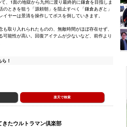
いて、1面の地獄から九州に渡り最終的に鎌倉を目指しま
活のときを狙う「源頼朝」を阻止すべく「鎌倉あぎと」
レイヤーは景清を操作してボスを倒していきます。
念も取り入れられたものの、無敵時間がほぼ存在せず、
る可能性が高い。回復アイテムが少ないなど、前作より
。
ちら！
楽天で検索
てきたウルトラマン倶楽部