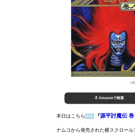
©Ba
Amazonで検索
源平討魔伝 巻
本日はこちら
『
PCE
ナムコから発売された横スクロール