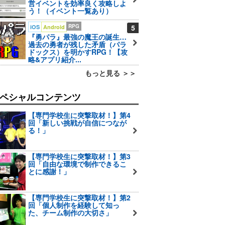
営イベントを効率良く攻略しよ
う！（イベント一覧あり）
RPG
5
iOS
Android
『勇パラ』最強の魔王の誕生…
過去の勇者が残した矛盾（パラ
ドックス）を明かすRPG！【攻
略&アプリ紹介...
もっと見る ＞＞
ペシャルコンテンツ
【専門学校生に突撃取材！】第4
回「新しい挑戦が自信につなが
る！」
【専門学校生に突撃取材！】第3
回「自由な環境で制作できるこ
とに感謝！」
【専門学校生に突撃取材！】第2
回「個人制作を経験して知っ
た、チーム制作の大切さ」