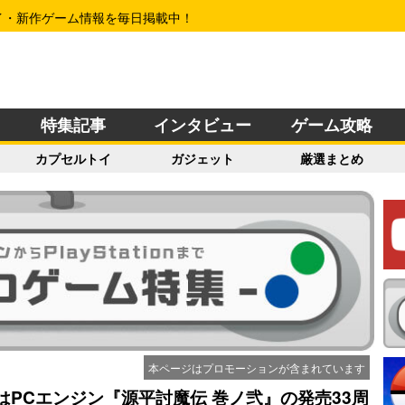
イ・新作ゲーム情報を毎日掲載中！
特集記事
インタビュー
ゲーム攻略
カプセルトイ
ガジェット
厳選まとめ
本ページはプロモーションが含まれています
はPCエンジン『源平討魔伝 巻ノ弐』の発売33周