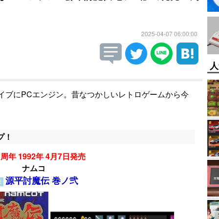
2025-04-07 06:00:00
人
イブにPCエンジン。昔なつかしいレトロゲームから今
プ！
周年 1992年 4月7日発売
ナムコ
源平討魔伝 巻ノ弐
E