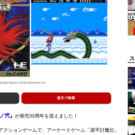
ス
ndai Namco Entertainment Inc.
楽天で検索
ノ弐
』
が発売33周年を迎えました！
アクションゲームで、アーケードゲーム「源平討魔伝」