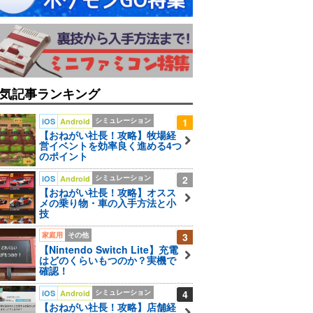
気記事ランキング
シミュレーション
1
iOS
Android
【おねがい社長！攻略】牧場経
営イベントを効率良く進める4つ
のポイント
シミュレーション
2
iOS
Android
【おねがい社長！攻略】オスス
メの乗り物・車の入手方法と小
技
家庭用
その他
3
【Nintendo Switch Lite】充電
はどのくらいもつのか？実機で
確認！
シミュレーション
4
iOS
Android
【おねがい社長！攻略】店舗経