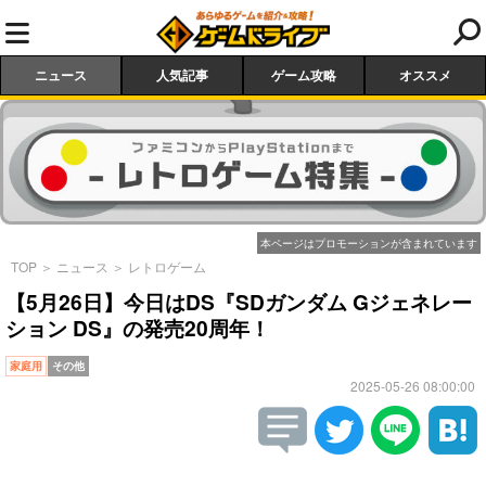
ニュース
人気記事
ゲーム攻略
オススメ
本ページはプロモーションが含まれています
TOP
＞
ニュース
＞
レトロゲーム
【5月26日】今日はDS『SDガンダム Gジェネレー
ション DS』の発売20周年！
家庭用
その他
2025-05-26 08:00:00