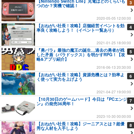
【Nintendo Switch Lite】充電はどのくらいも
3
つのか？実機で確認！
2020-05-05 12:00:00
【おねがい社長！攻略】店舗経営イベントを効
4
率良く攻略しよう！（イベント一覧あり）
2021-01-25 18:00:00
『勇パラ』最強の魔王の誕生…過去の勇者が残
5
した矛盾（パラドックス）を明かすRPG！【攻
略&アプリ紹介】
2016-06-13 20:30:00
【おねがい社長！攻略】資源危機とは？効率よ
6
く使って実力を上げよう
2021-04-27 19:00:00
【10月30日のゲームハード】今日は『PCエンジ
7
ン』の発売36周年！
2023-10-30 00:00:00
【おねがい社長！攻略】ジーニアスとは？超優
8
秀な人材を入手しよう