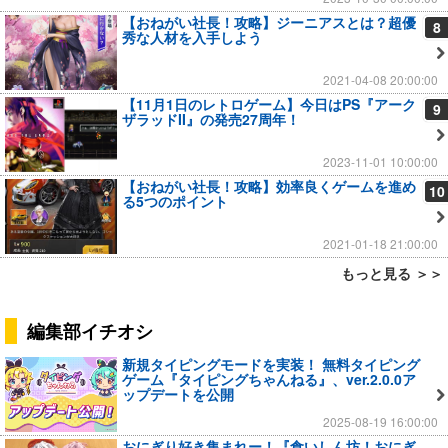
【おねがい社長！攻略】ジーニアスとは？超優
8
秀な人材を入手しよう
2021-04-08 20:00:00
【11月1日のレトロゲーム】今日はPS『アーク
9
ザラッドII』の発売27周年！
2023-11-01 10:00:00
【おねがい社長！攻略】効率良くゲームを進め
10
る5つのポイント
2021-01-18 21:00:00
もっと見る ＞＞
編集部イチオシ
新規タイピングモードを実装！ 無料タイピング
ゲーム『タイピングちゃんねる』、ver.2.0.0ア
ップデートを公開
2025-08-19 16:00:00
おにぎり好き集まれー！『食いしん坊！おにぎ