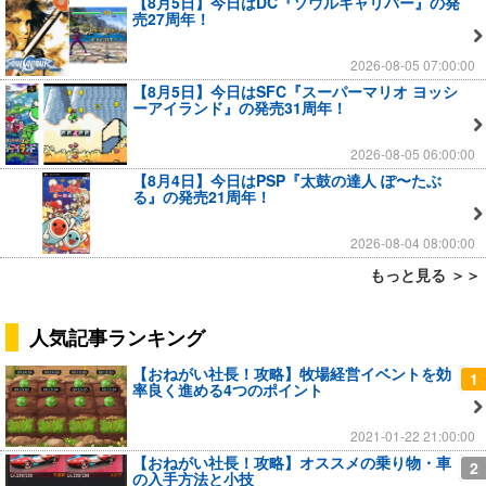
【8月5日】今日はDC『ソウルキャリバー』の発
売27周年！
2026-08-05 07:00:00
【8月5日】今日はSFC『スーパーマリオ ヨッシ
ーアイランド』の発売31周年！
2026-08-05 06:00:00
【8月4日】今日はPSP『太鼓の達人 ぽ〜たぶ
る』の発売21周年！
2026-08-04 08:00:00
もっと見る ＞＞
人気記事ランキング
【おねがい社長！攻略】牧場経営イベントを効
1
率良く進める4つのポイント
2021-01-22 21:00:00
【おねがい社長！攻略】オススメの乗り物・車
2
の入手方法と小技