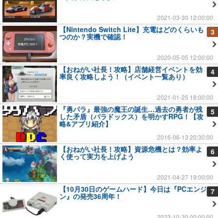
2021-03-30 12:00:00
【Nintendo Switch Lite】充電はどのくらいも
3
つのか？実機で確認！
2020-05-05 12:00:00
【おねがい社長！攻略】店舗経営イベントを効
4
率良く攻略しよう！（イベント一覧あり）
2021-01-25 18:00:00
『勇パラ』最強の魔王の誕生…過去の勇者が残
5
した矛盾（パラドックス）を明かすRPG！【攻
略&アプリ紹介】
2016-06-13 20:30:00
【おねがい社長！攻略】資源危機とは？効率よ
6
く使って実力を上げよう
2021-04-27 19:00:00
【10月30日のゲームハード】今日は『PCエンジ
7
ン』の発売36周年！
2023-10-30 00:00:00