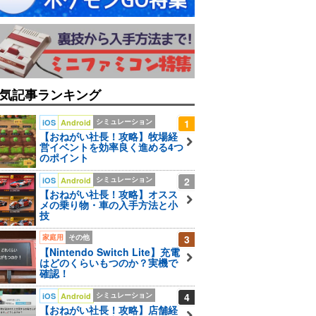
気記事ランキング
シミュレーション
1
iOS
Android
【おねがい社長！攻略】牧場経
営イベントを効率良く進める4つ
のポイント
シミュレーション
2
iOS
Android
【おねがい社長！攻略】オスス
メの乗り物・車の入手方法と小
技
家庭用
その他
3
【Nintendo Switch Lite】充電
はどのくらいもつのか？実機で
確認！
シミュレーション
4
iOS
Android
【おねがい社長！攻略】店舗経