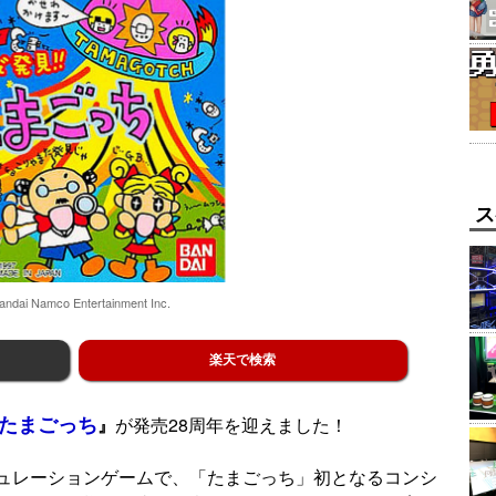
ス
ndai Namco Entertainment Inc.
楽天で検索
!たまごっち
』
が発売28周年を迎えました！
ュレーションゲームで、「たまごっち」初となるコンシ