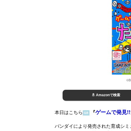
©Ba
Amazonで検索
ゲームで発見!
本日はこちら
『
GB
バンダイにより発売された育成シミ