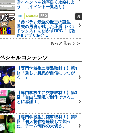
営イベントを効率良く攻略しよ
う！（イベント一覧あり）
RPG
5
iOS
Android
『勇パラ』最強の魔王の誕生…
過去の勇者が残した矛盾（パラ
ドックス）を明かすRPG！【攻
略&アプリ紹介...
もっと見る ＞＞
ペシャルコンテンツ
【専門学校生に突撃取材！】第4
回「新しい挑戦が自信につなが
る！」
【専門学校生に突撃取材！】第3
回「自由な環境で制作できるこ
とに感謝！」
【専門学校生に突撃取材！】第2
回「個人制作を経験して知っ
た、チーム制作の大切さ」