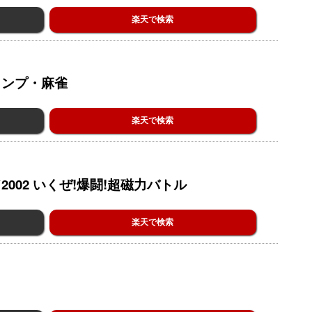
楽天で検索
ランプ・麻雀
楽天で検索
002 いくぜ!爆闘!超磁力バトル
楽天で検索