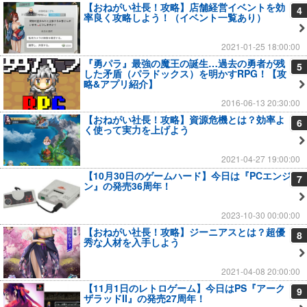
【おねがい社長！攻略】店舗経営イベントを効
4
率良く攻略しよう！（イベント一覧あり）
2021-01-25 18:00:00
『勇パラ』最強の魔王の誕生…過去の勇者が残
5
した矛盾（パラドックス）を明かすRPG！【攻
略&アプリ紹介】
2016-06-13 20:30:00
【おねがい社長！攻略】資源危機とは？効率よ
6
く使って実力を上げよう
2021-04-27 19:00:00
【10月30日のゲームハード】今日は『PCエンジ
7
ン』の発売36周年！
2023-10-30 00:00:00
【おねがい社長！攻略】ジーニアスとは？超優
8
秀な人材を入手しよう
2021-04-08 20:00:00
【11月1日のレトロゲーム】今日はPS『アーク
9
ザラッドII』の発売27周年！