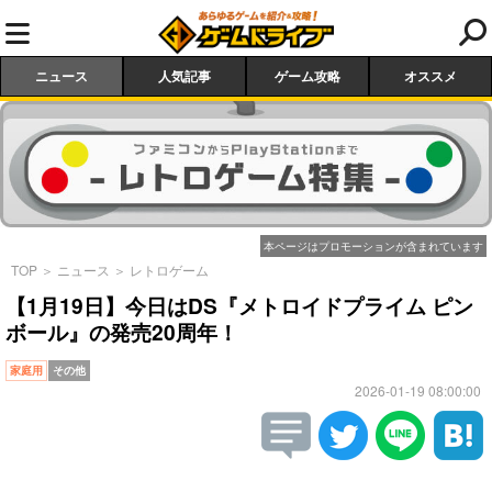
ニュース
人気記事
ゲーム攻略
オススメ
本ページはプロモーションが含まれています
TOP
＞
ニュース
＞
レトロゲーム
【1月19日】今日はDS『メトロイドプライム ピン
ボール』の発売20周年！
家庭用
その他
2026-01-19 08:00:00