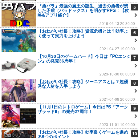
『勇パラ』最強の魔王の誕生…過去の勇者が残
5
した矛盾（パラドックス）を明かすRPG！【攻
略&アプリ紹介】
2016-06-13 20:30:00
【おねがい社長！攻略】資源危機とは？効率よ
6
く使って実力を上げよう
2021-04-27 19:00:00
【10月30日のゲームハード】今日は『PCエンジ
7
ン』の発売36周年！
2023-10-30 00:00:00
【おねがい社長！攻略】ジーニアスとは？超優
8
秀な人材を入手しよう
2021-04-08 20:00:00
【11月1日のレトロゲーム】今日はPS『アーク
9
ザラッドII』の発売27周年！
2023-11-01 10:00:00
【おねがい社長！攻略】効率良くゲームを進め
10
る5つのポイント