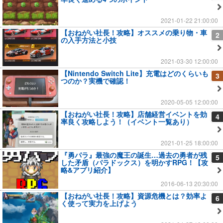
2021-01-22 21:00:00
【おねがい社長！攻略】オススメの乗り物・車
2
の入手方法と小技
2021-03-30 12:00:00
【Nintendo Switch Lite】充電はどのくらいも
3
つのか？実機で確認！
2020-05-05 12:00:00
【おねがい社長！攻略】店舗経営イベントを効
4
率良く攻略しよう！（イベント一覧あり）
2021-01-25 18:00:00
『勇パラ』最強の魔王の誕生…過去の勇者が残
5
した矛盾（パラドックス）を明かすRPG！【攻
略&アプリ紹介】
2016-06-13 20:30:00
【おねがい社長！攻略】資源危機とは？効率よ
6
く使って実力を上げよう