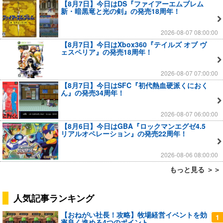
【8月7日】今日はDS『ファイアーエムブレム
新・暗黒竜と光の剣』の発売18周年！
2026-08-07 08:00:00
【8月7日】今日はXbox360『テイルズ オブ ヴ
ェスペリア』の発売18周年！
2026-08-07 07:00:00
【8月7日】今日はSFC『初代熱血硬派くにおく
ん』の発売34周年！
2026-08-07 06:00:00
【8月6日】今日はGBA『ロックマンエグゼ4.5
リアルオペレーション』の発売22周年！
2026-08-06 08:00:00
もっと見る ＞＞
人気記事ランキング
【おねがい社長！攻略】牧場経営イベントを効
1
率良く進める4つのポイント