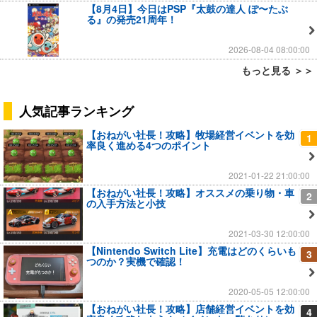
【8月4日】今日はPSP『太鼓の達人 ぽ〜たぶ
る』の発売21周年！
2026-08-04 08:00:00
もっと見る ＞＞
人気記事ランキング
【おねがい社長！攻略】牧場経営イベントを効
1
率良く進める4つのポイント
2021-01-22 21:00:00
【おねがい社長！攻略】オススメの乗り物・車
2
の入手方法と小技
2021-03-30 12:00:00
【Nintendo Switch Lite】充電はどのくらいも
3
つのか？実機で確認！
2020-05-05 12:00:00
【おねがい社長！攻略】店舗経営イベントを効
4