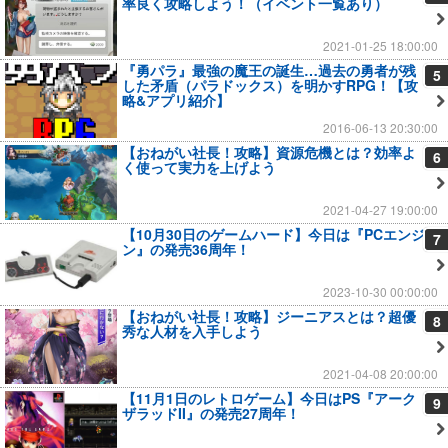
率良く攻略しよう！（イベント一覧あり）
2021-01-25 18:00:00
『勇パラ』最強の魔王の誕生…過去の勇者が残
5
した矛盾（パラドックス）を明かすRPG！【攻
略&アプリ紹介】
2016-06-13 20:30:00
【おねがい社長！攻略】資源危機とは？効率よ
6
く使って実力を上げよう
2021-04-27 19:00:00
【10月30日のゲームハード】今日は『PCエンジ
7
ン』の発売36周年！
2023-10-30 00:00:00
【おねがい社長！攻略】ジーニアスとは？超優
8
秀な人材を入手しよう
2021-04-08 20:00:00
【11月1日のレトロゲーム】今日はPS『アーク
9
ザラッドII』の発売27周年！