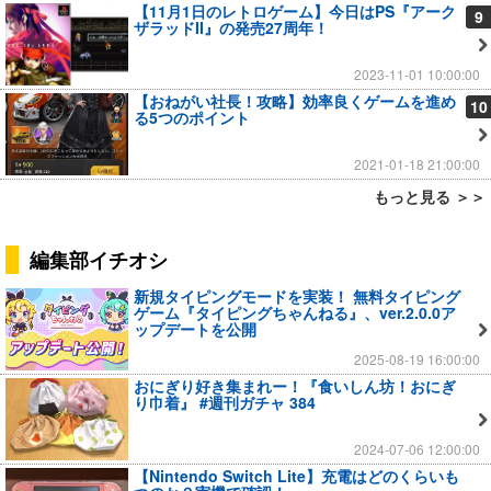
【11月1日のレトロゲーム】今日はPS『アーク
9
ザラッドII』の発売27周年！
2023-11-01 10:00:00
【おねがい社長！攻略】効率良くゲームを進め
10
る5つのポイント
2021-01-18 21:00:00
もっと見る ＞＞
編集部イチオシ
新規タイピングモードを実装！ 無料タイピング
ゲーム『タイピングちゃんねる』、ver.2.0.0ア
ップデートを公開
2025-08-19 16:00:00
おにぎり好き集まれー！『食いしん坊！おにぎ
り巾着』 #週刊ガチャ 384
2024-07-06 12:00:00
【Nintendo Switch Lite】充電はどのくらいも