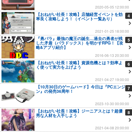
2020-05-05 12:00:00
【おねがい社長！攻略】店舗経営イベントを効
4
率良く攻略しよう！（イベント一覧あり）
2021-01-25 18:00:00
『勇パラ』最強の魔王の誕生…過去の勇者が残
5
した矛盾（パラドックス）を明かすRPG！【攻
略&アプリ紹介】
2016-06-13 20:30:00
【おねがい社長！攻略】資源危機とは？効率よ
6
く使って実力を上げよう
2021-04-27 19:00:00
【10月30日のゲームハード】今日は『PCエンジ
7
ン』の発売36周年！
2023-10-30 00:00:00
【おねがい社長！攻略】ジーニアスとは？超優
8
秀な人材を入手しよう
2021-04-08 20:00:00