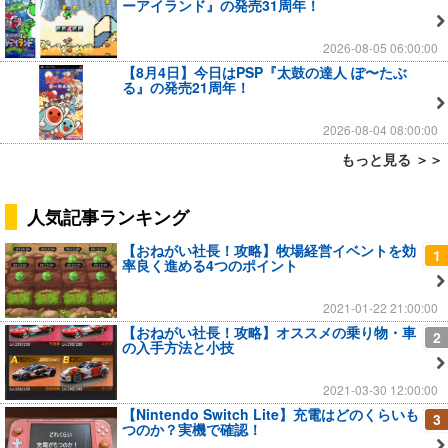
ーアイランド』の発売31周年！
2026-08-05 06:00:00
【8月4日】今日はPSP『太鼓の達人 ぽ〜たぶ
る』の発売21周年！
2026-08-04 08:00:00
もっと見る ＞＞
人気記事ランキング
【おねがい社長！攻略】牧場経営イベントを効
1
率良く進める4つのポイント
2021-01-22 21:00:00
【おねがい社長！攻略】オススメの乗り物・車
2
の入手方法と小技
2021-03-30 12:00:00
【Nintendo Switch Lite】充電はどのくらいも
3
つのか？実機で確認！