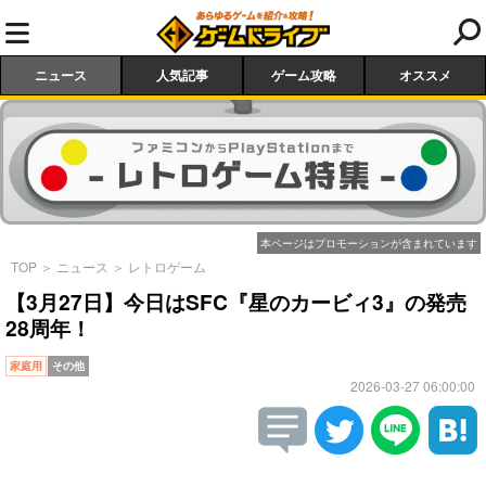
ニュース
人気記事
ゲーム攻略
オススメ
本ページはプロモーションが含まれています
TOP
＞
ニュース
＞
レトロゲーム
【3月27日】今日はSFC『星のカービィ3』の発売
28周年！
家庭用
その他
2026-03-27 06:00:00