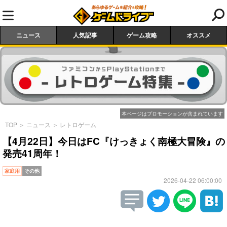
ニュース
人気記事
ゲーム攻略
オススメ
本ページはプロモーションが含まれています
TOP
＞
ニュース
＞
レトロゲーム
【4月22日】今日はFC『けっきょく南極大冒険』の
発売41周年！
家庭用
その他
2026-04-22 06:00:00