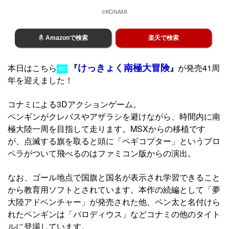
©KONAMI
Amazonで検索
楽天で検索
けっきょく南極大冒険
本日はこちら
『
』
が発売41周
FC
年を迎えました！
コナミによる3Dアクションゲーム。
ペンギンがクレバスやアザラシを避けながら、時間内に南
極大陸一周を目指して走ります。MSXからの移植です
が、点滅する旗を取ると頭に「ペギコプター」というプロ
ペラがついて飛べるのはファミコン版からの演出。
なお、ゴール地点で国旗と国名が表示され学習できること
から教育用ソフトとされています。本作の続編として「夢
大陸アドベンチャー」が発売された他、ペン太と名付けら
れたペンギンは「パロディウス」などコナミの他のタイト
ルに登場しています。