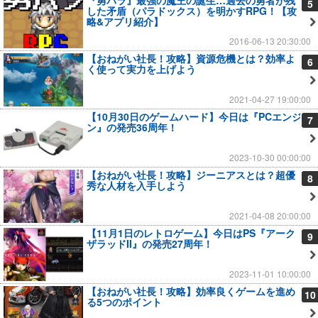
『勇パラ』最強の魔王の誕生…過去の勇者が残
5
した矛盾（パラドックス）を明かすRPG！【攻
略&アプリ紹介】
2016-06-13 20:30:00
【おねがい社長！攻略】資源危機とは？効率よ
6
く使って実力を上げよう
2021-04-27 19:00:00
【10月30日のゲームハード】今日は『PCエンジ
7
ン』の発売36周年！
2023-10-30 00:00:00
【おねがい社長！攻略】ジーニアスとは？超優
8
秀な人材を入手しよう
2021-04-08 20:00:00
【11月1日のレトロゲーム】今日はPS『アーク
9
ザラッドII』の発売27周年！
2023-11-01 10:00:00
【おねがい社長！攻略】効率良くゲームを進め
10
る5つのポイント