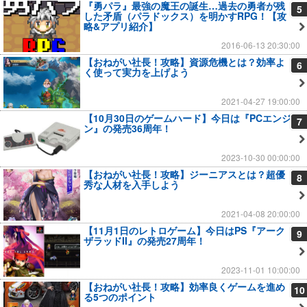
『勇パラ』最強の魔王の誕生…過去の勇者が残
5
した矛盾（パラドックス）を明かすRPG！【攻
略&アプリ紹介】
2016-06-13 20:30:00
【おねがい社長！攻略】資源危機とは？効率よ
6
く使って実力を上げよう
2021-04-27 19:00:00
【10月30日のゲームハード】今日は『PCエンジ
7
ン』の発売36周年！
2023-10-30 00:00:00
【おねがい社長！攻略】ジーニアスとは？超優
8
秀な人材を入手しよう
2021-04-08 20:00:00
【11月1日のレトロゲーム】今日はPS『アーク
9
ザラッドII』の発売27周年！
2023-11-01 10:00:00
【おねがい社長！攻略】効率良くゲームを進め
10
る5つのポイント