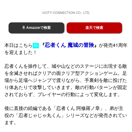
©CITY CONNECTION CO., LTD.
Amazonで検索
楽天で検索
忍者くん 魔城の冒険
本日はこちら
『
』
が発売41周年
FC
を迎えました！
忍者くんを操作して、城や山などのステージに出現する敵
を全滅させればクリアの面クリア型アクションゲーム。足
場から足場へジャンプで渡りながら、手裏剣を敵に投げた
り体あたりで攻撃していきます。敵の行動パターンが固定
されておらず、プレイヤーの行動によって変化します。
後に直接の続編である「忍者くん 阿修羅ノ章」、弟が主
役の「忍者じゃじゃ丸くん」シリーズなどが発売されてい
ます。