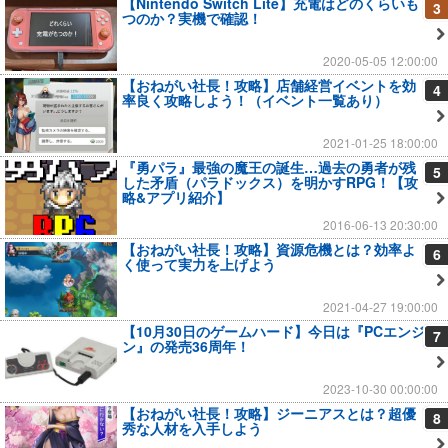
【Nintendo Switch Lite】充電はどのくらいも
3
つのか？実機で確認！
2020-05-05 12:00:00
【おねがい社長！攻略】店舗経営イベントを効
4
率良く攻略しよう！（イベント一覧あり）
2021-01-25 18:00:00
『勇パラ』最強の魔王の誕生…過去の勇者が残
5
した矛盾（パラドックス）を明かすRPG！【攻
略&アプリ紹介】
2016-06-13 20:30:00
【おねがい社長！攻略】資源危機とは？効率よ
6
く使って実力を上げよう
2021-04-27 19:00:00
【10月30日のゲームハード】今日は『PCエンジ
7
ン』の発売36周年！
2023-10-30 00:00:00
【おねがい社長！攻略】ジーニアスとは？超優
8
秀な人材を入手しよう