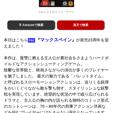
©エレクトロニック・アーツ
Amazonで検索
楽天で検索
マックスペイン
本日はこちら
『
』
が発売23周年を迎
PS2
えました！
本作は、復讐に燃える主人公が裏社会をさまようハードボ
イルドなアクションシューティングゲーム。
陰鬱な世界観と、映画さながらの演出が多くのプレイヤー
を魅了しました。 最大の魅力である「バレットタイム」
と呼ばれるスローモーションアクションは、迫りくる銃弾
をかいくぐりながら敵を撃ち倒す、スタイリッシュな銃撃
戦を実現しています。絶望的な状況の中で繰り広げられる
ドラマと、主人公の胸の内が語られる独特のコミック形式
のカットシーンは、70～80年代の刑事アクション洋画な
どを好むプレイヤーにはたまらない演出となっています。