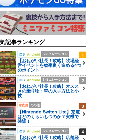
気記事ランキング
シミュレーション
1
iOS
Android
【おねがい社長！攻略】牧場経
営イベントを効率良く進める4つ
のポイント
シミュレーション
2
iOS
Android
【おねがい社長！攻略】オスス
メの乗り物・車の入手方法と小
技
家庭用
その他
3
【Nintendo Switch Lite】充電
はどのくらいもつのか？実機で
確認！
シミュレーション
4
iOS
Android
【おねがい社長！攻略】店舗経