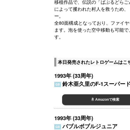
移植作品で、伝説の「ばぶるどらご
によって攫われた村人を救うため、「
ー。
全80面構成となっており、ファイ
ます。泡を使った空中移動も可能で
す。
本日発売されたレトロゲームはこ
1993年 (33周年)
鈴木亜久里のF-1スーパー
GB
Amazonで検索
1993年 (33周年)
バブルボブルジュニア
GB