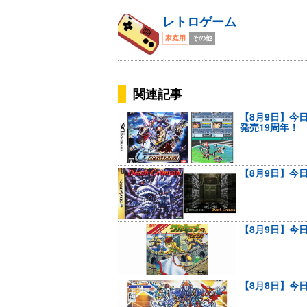
レトロゲーム
家庭用
その他
関連記事
【8月9日】今日
発売19周年！
【8月9日】今
【8月9日】今
【8月8日】今