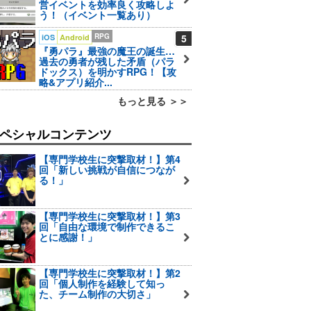
営イベントを効率良く攻略しよ
う！（イベント一覧あり）
RPG
5
iOS
Android
『勇パラ』最強の魔王の誕生…
過去の勇者が残した矛盾（パラ
ドックス）を明かすRPG！【攻
略&アプリ紹介...
もっと見る ＞＞
ペシャルコンテンツ
【専門学校生に突撃取材！】第4
回「新しい挑戦が自信につなが
る！」
【専門学校生に突撃取材！】第3
回「自由な環境で制作できるこ
とに感謝！」
【専門学校生に突撃取材！】第2
回「個人制作を経験して知っ
た、チーム制作の大切さ」