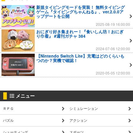
新規タイピングモードを実装！ 無料タイピング
ゲーム『タイピングちゃんねる』、ver.2.0.0ア
ップデートを公開
2025-08-19 16:00:00
おにぎり好き集まれー！『食いしん坊！おにぎ
り巾着』 #週刊ガチャ 384
2024-07-06 12:00:00
【Nintendo Switch Lite】充電はどのくらいも
つのか？実機で確認！
2020-05-05 12:00:00
メニュー
ＲＰＧ
シミュレーション
パズル
アクション
シューティング
スポーツ