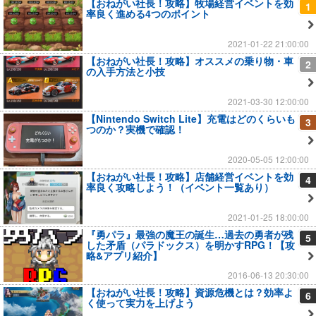
【おねがい社長！攻略】牧場経営イベントを効
1
率良く進める4つのポイント
2021-01-22 21:00:00
【おねがい社長！攻略】オススメの乗り物・車
2
の入手方法と小技
2021-03-30 12:00:00
【Nintendo Switch Lite】充電はどのくらいも
3
つのか？実機で確認！
2020-05-05 12:00:00
【おねがい社長！攻略】店舗経営イベントを効
4
率良く攻略しよう！（イベント一覧あり）
2021-01-25 18:00:00
『勇パラ』最強の魔王の誕生…過去の勇者が残
5
した矛盾（パラドックス）を明かすRPG！【攻
略&アプリ紹介】
2016-06-13 20:30:00
【おねがい社長！攻略】資源危機とは？効率よ
6
く使って実力を上げよう