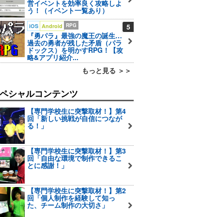
営イベントを効率良く攻略しよ
う！（イベント一覧あり）
RPG
5
iOS
Android
『勇パラ』最強の魔王の誕生…
過去の勇者が残した矛盾（パラ
ドックス）を明かすRPG！【攻
略&アプリ紹介...
もっと見る ＞＞
ペシャルコンテンツ
【専門学校生に突撃取材！】第4
回「新しい挑戦が自信につなが
る！」
【専門学校生に突撃取材！】第3
回「自由な環境で制作できるこ
とに感謝！」
【専門学校生に突撃取材！】第2
回「個人制作を経験して知っ
た、チーム制作の大切さ」