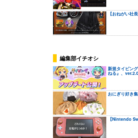
【おねがい社長
編集部イチオシ
新規タイピング
ねる』、ver.2
おにぎり好き集
【Nintendo