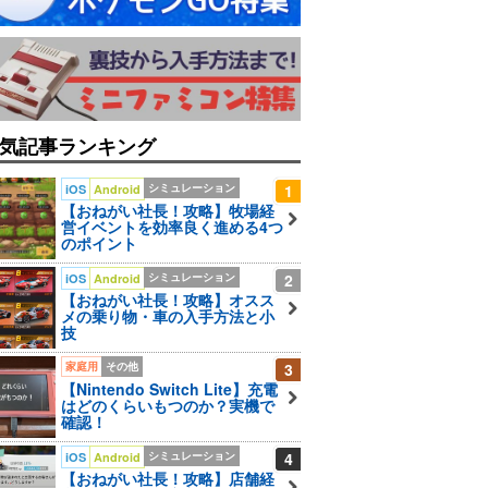
気記事ランキング
シミュレーション
1
iOS
Android
【おねがい社長！攻略】牧場経
営イベントを効率良く進める4つ
のポイント
シミュレーション
2
iOS
Android
【おねがい社長！攻略】オスス
メの乗り物・車の入手方法と小
技
家庭用
その他
3
【Nintendo Switch Lite】充電
はどのくらいもつのか？実機で
確認！
シミュレーション
4
iOS
Android
【おねがい社長！攻略】店舗経