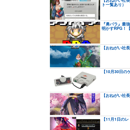
【おねがい社長
ト一覧あり）
『勇パラ』最強
明かすRPG！
【おねがい社長
【10月30日
【おねがい社長
【11月1日の