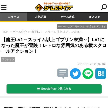
ニュース
人気記事
ゲーム攻略
オススメ
本ページはプロモーションが含まれています
TOP
＞
ゲーム紹介
＞
魔王Lv1～スライム以上ゴブリン未満～
【魔王Lv1～スライム以上ゴブリン未満～】Lv1に
なった魔王が冒険！レトロな雰囲気のある横スクロ
ールアクション！
アクション
2015-01-28 20:32:34
GooglePlayで見てみる