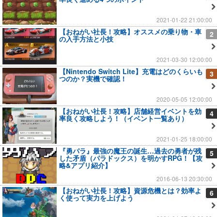
2021-01-22 21:00:00
【おねがい社長！攻略】オススメの乗り物・車
2
の入手方法と小技
2021-03-30 12:00:00
【Nintendo Switch Lite】充電はどのくらいも
3
つのか？実機で確認！
2020-05-05 12:00:00
【おねがい社長！攻略】店舗経営イベントを効
4
率良く攻略しよう！（イベント一覧あり）
2021-01-25 18:00:00
『勇パラ』最強の魔王の誕生…過去の勇者が残
5
した矛盾（パラドックス）を明かすRPG！【攻
略&アプリ紹介】
2016-06-13 20:30:00
【おねがい社長！攻略】資源危機とは？効率よ
6
く使って実力を上げよう