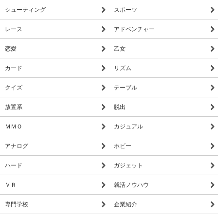
シューティング
スポーツ
レース
アドベンチャー
恋愛
乙女
カード
リズム
クイズ
テーブル
放置系
脱出
ＭＭＯ
カジュアル
アナログ
ホビー
ハード
ガジェット
ＶＲ
就活ノウハウ
専門学校
企業紹介