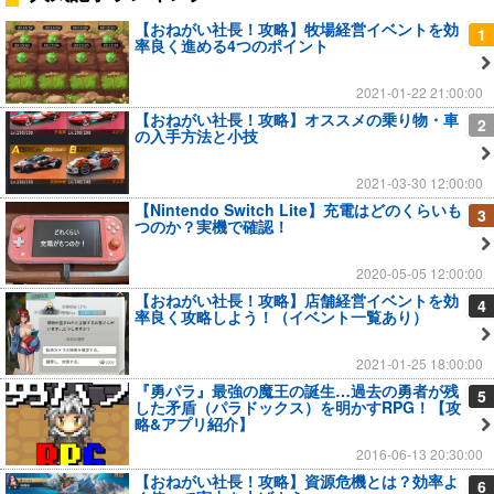
【おねがい社長！攻略】牧場経営イベントを効
1
率良く進める4つのポイント
2021-01-22 21:00:00
【おねがい社長！攻略】オススメの乗り物・車
2
の入手方法と小技
2021-03-30 12:00:00
【Nintendo Switch Lite】充電はどのくらいも
3
つのか？実機で確認！
2020-05-05 12:00:00
【おねがい社長！攻略】店舗経営イベントを効
4
率良く攻略しよう！（イベント一覧あり）
2021-01-25 18:00:00
『勇パラ』最強の魔王の誕生…過去の勇者が残
5
した矛盾（パラドックス）を明かすRPG！【攻
略&アプリ紹介】
2016-06-13 20:30:00
【おねがい社長！攻略】資源危機とは？効率よ
6