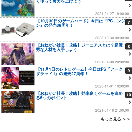
く使って実力を上げよう
2021-04-27 19:00:00
【10月30日のゲームハード】今日は『PCエンジ
7
ン』の発売36周年！
2023-10-30 00:00:00
【おねがい社長！攻略】ジーニアスとは？超優
8
秀な人材を入手しよう
2021-04-08 20:00:00
【11月1日のレトロゲーム】今日はPS『アーク
9
ザラッドII』の発売27周年！
2023-11-01 10:00:00
【おねがい社長！攻略】効率良くゲームを進め
10
る5つのポイント
2021-01-18 21:00:00
もっと見る ＞＞