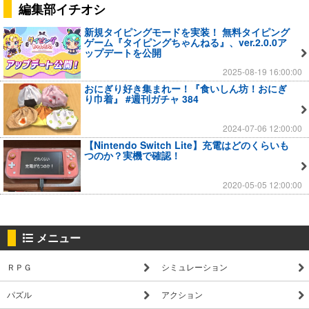
編集部イチオシ
新規タイピングモードを実装！ 無料タイピング
ゲーム『タイピングちゃんねる』、ver.2.0.0ア
ップデートを公開
2025-08-19 16:00:00
おにぎり好き集まれー！『食いしん坊！おにぎ
り巾着』 #週刊ガチャ 384
2024-07-06 12:00:00
【Nintendo Switch Lite】充電はどのくらいも
つのか？実機で確認！
2020-05-05 12:00:00
メニュー
ＲＰＧ
シミュレーション
パズル
アクション