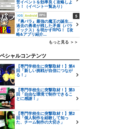
営イベントを効率良く攻略しよ
う！（イベント一覧あり）
RPG
5
iOS
Android
『勇パラ』最強の魔王の誕生…
過去の勇者が残した矛盾（パラ
ドックス）を明かすRPG！【攻
略&アプリ紹介...
もっと見る ＞＞
ペシャルコンテンツ
【専門学校生に突撃取材！】第4
回「新しい挑戦が自信につなが
る！」
【専門学校生に突撃取材！】第3
回「自由な環境で制作できるこ
とに感謝！」
【専門学校生に突撃取材！】第2
回「個人制作を経験して知っ
た、チーム制作の大切さ」