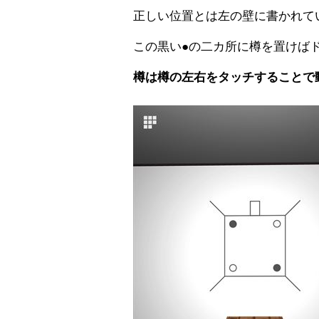
正しい位置とは左の壁に書かれて
この黒い●の二カ所に樽を置けば
樽は樽の左右をタッチすることで