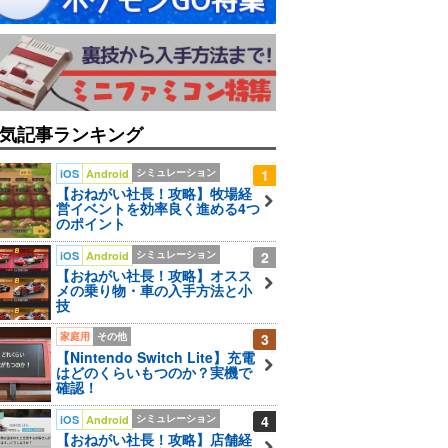
気記事ランキング
シミュレーション
1
iOS
Android
【おねがい社長！攻略】牧場経
営イベントを効率良く進める4つ
のポイント
シミュレーション
2
iOS
Android
【おねがい社長！攻略】オスス
メの乗り物・車の入手方法と小
技
家庭用
その他
3
【Nintendo Switch Lite】充電
はどのくらいもつのか？実機で
確認！
シミュレーション
4
iOS
Android
【おねがい社長！攻略】店舗経