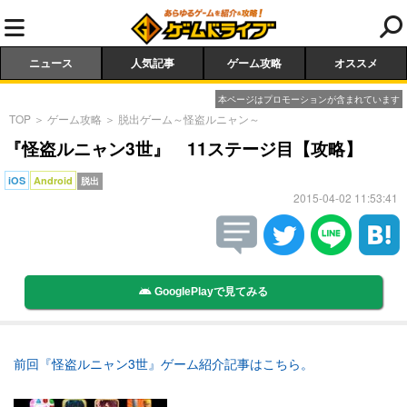
ニュース
人気記事
ゲーム攻略
オススメ
本ページはプロモーションが含まれています
TOP
＞
ゲーム攻略
＞
脱出ゲーム～怪盗ルニャン～
『怪盗ルニャン3世』 11ステージ目【攻略】
iOS
Android
脱出
2015-04-02 11:53:41
GooglePlayで見てみる
前回『怪盗ルニャン3世』ゲーム紹介記事はこちら。