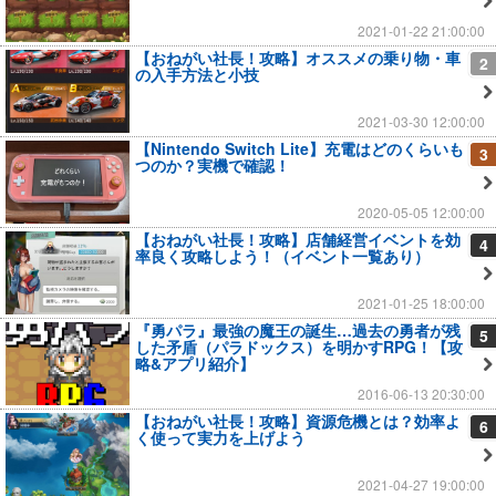
2021-01-22 21:00:00
【おねがい社長！攻略】オススメの乗り物・車
2
の入手方法と小技
2021-03-30 12:00:00
【Nintendo Switch Lite】充電はどのくらいも
3
つのか？実機で確認！
2020-05-05 12:00:00
【おねがい社長！攻略】店舗経営イベントを効
4
率良く攻略しよう！（イベント一覧あり）
2021-01-25 18:00:00
『勇パラ』最強の魔王の誕生…過去の勇者が残
5
した矛盾（パラドックス）を明かすRPG！【攻
略&アプリ紹介】
2016-06-13 20:30:00
【おねがい社長！攻略】資源危機とは？効率よ
6
く使って実力を上げよう
2021-04-27 19:00:00