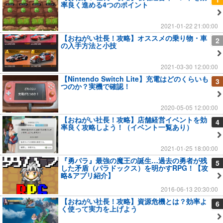
率良く進める4つのポイント
2021-01-22 21:00:00
【おねがい社長！攻略】オススメの乗り物・車
2
の入手方法と小技
2021-03-30 12:00:00
【Nintendo Switch Lite】充電はどのくらいも
3
つのか？実機で確認！
2020-05-05 12:00:00
【おねがい社長！攻略】店舗経営イベントを効
4
率良く攻略しよう！（イベント一覧あり）
2021-01-25 18:00:00
『勇パラ』最強の魔王の誕生…過去の勇者が残
5
した矛盾（パラドックス）を明かすRPG！【攻
略&アプリ紹介】
2016-06-13 20:30:00
【おねがい社長！攻略】資源危機とは？効率よ
6
く使って実力を上げよう