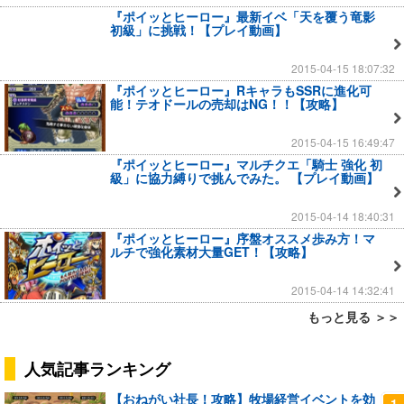
『ポイッとヒーロー』最新イベ「天を覆う竜影
初級」に挑戦！【プレイ動画】
2015-04-15 18:07:32
『ポイッとヒーロー』RキャラもSSRに進化可
能！テオドールの売却はNG！！【攻略】
2015-04-15 16:49:47
『ポイッとヒーロー』マルチクエ「騎士 強化 初
級」に協力縛りで挑んでみた。 【プレイ動画】
2015-04-14 18:40:31
『ポイッとヒーロー』序盤オススメ歩み方！マ
ルチで強化素材大量GET！【攻略】
2015-04-14 14:32:41
もっと見る ＞＞
人気記事ランキング
【おねがい社長！攻略】牧場経営イベントを効
1