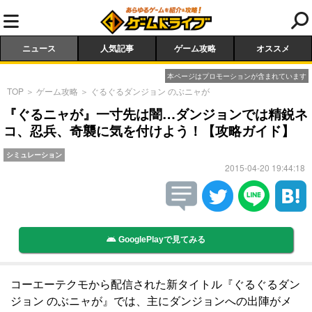
ニュース
人気記事
ゲーム攻略
オススメ
本ページはプロモーションが含まれています
TOP
＞
ゲーム攻略
＞
ぐるぐるダンジョン のぶニャが
『ぐるニャが』一寸先は闇…ダンジョンでは精鋭ネ
コ、忍兵、奇襲に気を付けよう！【攻略ガイド】
シミュレーション
2015-04-20 19:44:18
GooglePlayで見てみる
コーエーテクモから配信された新タイトル『ぐるぐるダン
ジョン のぶニャが』では、主にダンジョンへの出陣がメ