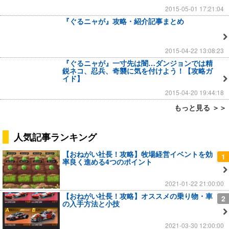
2015-05-01 17:21:04
『ぐるニャが』攻略・紹介記事まとめ
2015-04-22 13:08:23
『ぐるニャが』一寸先は闇…ダンジョンでは精
鋭ネコ、忍兵、奇襲に気を付けよう！【攻略ガ
イド】
2015-04-20 19:44:18
もっと見る ＞＞
人気記事ランキング
【おねがい社長！攻略】牧場経営イベントを効
1
率良く進める4つのポイント
2021-01-22 21:00:00
【おねがい社長！攻略】オススメの乗り物・車
2
の入手方法と小技
2021-03-30 12:00:00