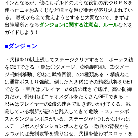
インとなるが、他にもギルドのような役割の衆やＧＰＳを
使ったニャおみくじなど様々な遊び要素が盛り込まれてい
る。 最初から全て覚えようとすると大変なので、まずは
出陣場所となる
ダンジョンに関する注意点、ルール
などを
ガイドしよう！
■ダンジョン
・兵糧を10以上残してステージクリアすると、ボーナス銭
をGETできる ・罠は①ダメージ、②強制移動、③ダメー
ジ+強制移動、④ねこ武将回復、の4種類ある ・精鋭ねこ
は通常ボスより強敵。倒したとき稀にその精鋭武将をGET
できる ・宝兵はプレイヤーの2倍の速さで逃げ、高い防御
力だが、倒せればニャオメダルをたくさんGETできる ・
忍兵はプレイヤーの2倍の速さで動き追いかけてくる。戦
闘している場所が悪いと乱入してきて危険 ・ステージボ
スとダンジョンボスがいる。ステージが1つしかなければ
ステージボスがダンジョンボスとなる ・敵兵の背後から
ぶつかれば先制攻撃を繰り出せ、兵糧を使わずスロットを