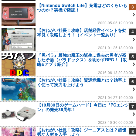
【Nintendo Switch Lite】充電はどのくらいも
3
つのか？実機で確認！
2020-05-05 12:00:00
【おねがい社長！攻略】店舗経営イベントを効
4
率良く攻略しよう！（イベント一覧あり）
2021-01-25 18:00:00
『勇パラ』最強の魔王の誕生…過去の勇者が残
5
した矛盾（パラドックス）を明かすRPG！【攻
略&アプリ紹介】
2016-06-13 20:30:00
【おねがい社長！攻略】資源危機とは？効率よ
6
く使って実力を上げよう
2021-04-27 19:00:00
【10月30日のゲームハード】今日は『PCエンジ
7
ン』の発売36周年！
2023-10-30 00:00:00
【おねがい社長！攻略】ジーニアスとは？超優
8
秀な人材を入手しよう