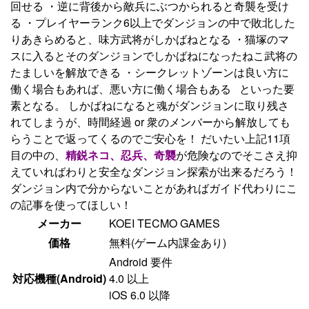
回せる ・逆に背後から敵兵にぶつかられると奇襲を受け
る ・プレイヤーランク6以上でダンジョンの中で敗北した
りあきらめると、味方武将がしかばねとなる ・猫塚のマ
スに入るとそのダンジョンでしかばねになったねこ武将の
たましいを解放できる ・シークレットゾーンは良い方に
働く場合もあれば、悪い方に働く場合もある といった要
素となる。 しかばねになると魂がダンジョンに取り残さ
れてしまうが、時間経過 or 衆のメンバーから解放しても
らうことで返ってくるのでご安心を！ だいたい上記11項
目の中の、
精鋭ネコ、忍兵、奇襲
が危険なのでそこさえ抑
えていればわりと安全なダンジョン探索が出来るだろう！
ダンジョン内で分からないことがあればガイド代わりにこ
の記事を使ってほしい！
メーカー
KOEI TECMO GAMES
価格
無料(ゲーム内課金あり)
Android 要件
対応機種(Android)
4.0 以上
iOS 6.0 以降