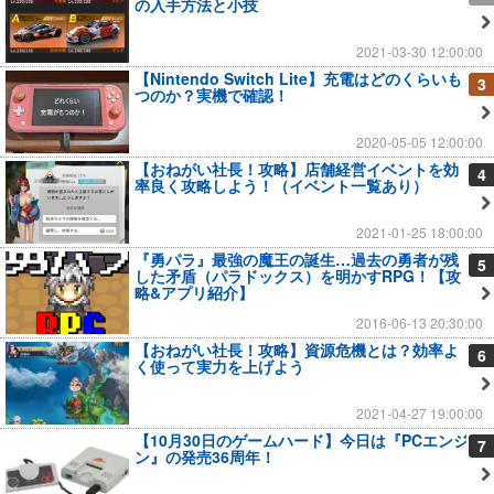
の入手方法と小技
2021-03-30 12:00:00
【Nintendo Switch Lite】充電はどのくらいも
3
つのか？実機で確認！
2020-05-05 12:00:00
【おねがい社長！攻略】店舗経営イベントを効
4
率良く攻略しよう！（イベント一覧あり）
2021-01-25 18:00:00
『勇パラ』最強の魔王の誕生…過去の勇者が残
5
した矛盾（パラドックス）を明かすRPG！【攻
略&アプリ紹介】
2016-06-13 20:30:00
【おねがい社長！攻略】資源危機とは？効率よ
6
く使って実力を上げよう
2021-04-27 19:00:00
【10月30日のゲームハード】今日は『PCエンジ
7
ン』の発売36周年！