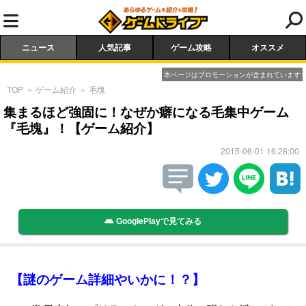
ニュース
人気記事
ゲーム攻略
オススメ
本ページはプロモーションが含まれています
TOP
＞
ゲーム紹介
＞
毛塊
集まるほど強固に！なぜか癖になる毛集中ゲーム
『毛塊』！【ゲーム紹介】
2015-06-01 16:28:00
GooglePlayで見てみる
【謎のゲーム詳細やいかに！？】