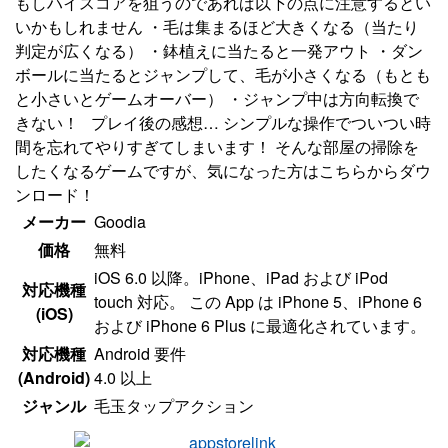
もしハイスコアを狙うのであれば以下の点に注意するとい
いかもしれません ・毛は集まるほど大きくなる（当たり
判定が広くなる） ・鉢植えに当たると一発アウト ・ダン
ボールに当たるとジャンプして、毛が小さくなる（もとも
と小さいとゲームオーバー） ・ジャンプ中は方向転換で
きない！ プレイ後の感想… シンプルな操作でついつい時
間を忘れてやりすぎてしまいます！ そんな部屋の掃除を
したくなるゲームですが、気になった方はこちらからダウ
ンロード！
メーカー
Goodia
価格
無料
iOS 6.0 以降。iPhone、iPad および iPod
対応機種
touch 対応。 この App は iPhone 5、iPhone 6
(iOS)
および iPhone 6 Plus に最適化されています。
対応機種
Android 要件
(Android)
4.0 以上
ジャンル
毛玉タップアクション