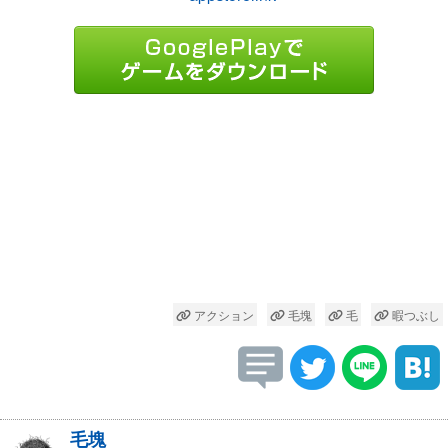
アクション
毛塊
毛
暇つぶし
毛塊