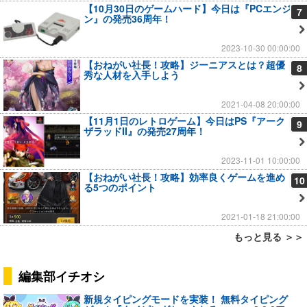
【10月30日のゲームハード】今日は『PCエンジ
7
ン』の発売36周年！
2023-10-30 00:00:00
【おねがい社長！攻略】ジーニアスとは？超優
8
秀な人材を入手しよう
2021-04-08 20:00:00
【11月1日のレトロゲーム】今日はPS『アーク
9
ザラッドII』の発売27周年！
2023-11-01 10:00:00
【おねがい社長！攻略】効率良くゲームを進め
10
る5つのポイント
2021-01-18 21:00:00
もっと見る ＞＞
編集部イチオシ
新規タイピングモードを実装！ 無料タイピング