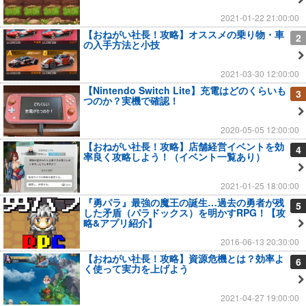
2021-01-22 21:00:00
【おねがい社長！攻略】オススメの乗り物・車
2
の入手方法と小技
2021-03-30 12:00:00
【Nintendo Switch Lite】充電はどのくらいも
3
つのか？実機で確認！
2020-05-05 12:00:00
【おねがい社長！攻略】店舗経営イベントを効
4
率良く攻略しよう！（イベント一覧あり）
2021-01-25 18:00:00
『勇パラ』最強の魔王の誕生…過去の勇者が残
5
した矛盾（パラドックス）を明かすRPG！【攻
略&アプリ紹介】
2016-06-13 20:30:00
【おねがい社長！攻略】資源危機とは？効率よ
6
く使って実力を上げよう
2021-04-27 19:00:00