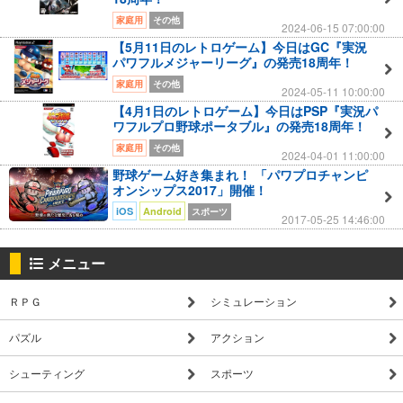
家庭用
その他
2024-06-15 07:00:00
【5月11日のレトロゲーム】今日はGC『実況
パワフルメジャーリーグ』の発売18周年！
家庭用
その他
2024-05-11 10:00:00
【4月1日のレトロゲーム】今日はPSP『実況パ
ワフルプロ野球ポータブル』の発売18周年！
家庭用
その他
2024-04-01 11:00:00
野球ゲーム好き集まれ！ 「パワプロチャンピ
オンシップス2017」開催！
iOS
Android
スポーツ
2017-05-25 14:46:00
メニュー
ＲＰＧ
シミュレーション
パズル
アクション
シューティング
スポーツ