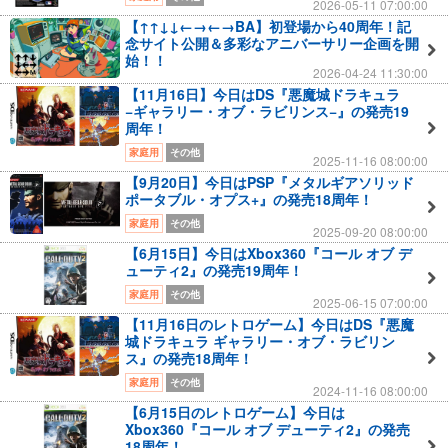
2026-05-11 07:00:00
【↑↑↓↓←→←→BA】初登場から40周年！記
念サイト公開＆多彩なアニバーサリー企画を開
始！！
2026-04-24 11:30:00
【11月16日】今日はDS『悪魔城ドラキュラ
−ギャラリー・オブ・ラビリンス−』の発売19
周年！
家庭用
その他
2025-11-16 08:00:00
【9月20日】今日はPSP『メタルギアソリッド
ポータブル・オプス+』の発売18周年！
家庭用
その他
2025-09-20 08:00:00
【6月15日】今日はXbox360『コール オブ デ
ューティ2』の発売19周年！
家庭用
その他
2025-06-15 07:00:00
【11月16日のレトロゲーム】今日はDS『悪魔
城ドラキュラ ギャラリー・オブ・ラビリン
ス』の発売18周年！
家庭用
その他
2024-11-16 08:00:00
【6月15日のレトロゲーム】今日は
Xbox360『コール オブ デューティ2』の発売
18周年！