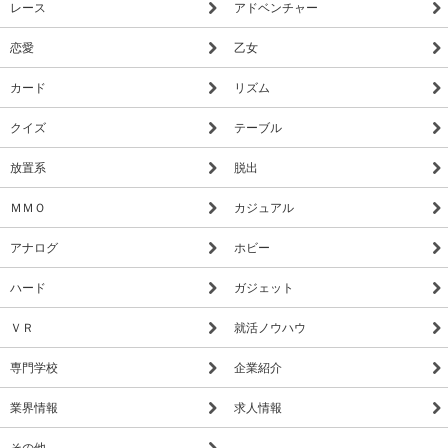
レース
アドベンチャー
恋愛
乙女
カード
リズム
クイズ
テーブル
放置系
脱出
ＭＭＯ
カジュアル
アナログ
ホビー
ハード
ガジェット
ＶＲ
就活ノウハウ
専門学校
企業紹介
業界情報
求人情報
その他