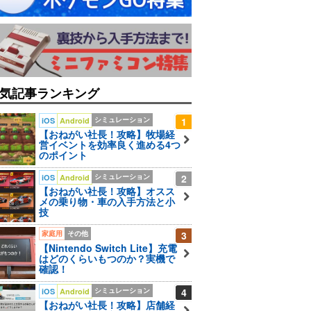
気記事ランキング
シミュレーション
1
iOS
Android
【おねがい社長！攻略】牧場経
営イベントを効率良く進める4つ
のポイント
シミュレーション
2
iOS
Android
【おねがい社長！攻略】オスス
メの乗り物・車の入手方法と小
技
家庭用
その他
3
【Nintendo Switch Lite】充電
はどのくらいもつのか？実機で
確認！
シミュレーション
4
iOS
Android
【おねがい社長！攻略】店舗経