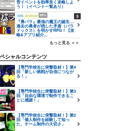
営イベントを効率良く攻略しよ
う！（イベント一覧あり）
RPG
5
iOS
Android
『勇パラ』最強の魔王の誕生…
過去の勇者が残した矛盾（パラ
ドックス）を明かすRPG！【攻
略&アプリ紹介...
もっと見る ＞＞
ペシャルコンテンツ
【専門学校生に突撃取材！】第4
回「新しい挑戦が自信につなが
る！」
【専門学校生に突撃取材！】第3
回「自由な環境で制作できるこ
とに感謝！」
【専門学校生に突撃取材！】第2
回「個人制作を経験して知っ
た、チーム制作の大切さ」