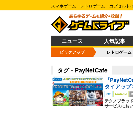
スマホゲーム・レトロゲーム・カプセルト
ニュース
人気記事
ピックアップ
レトロゲーム
タグ - PayNetCafe
『PayNe
タイアップ
iOS
Android
M
テクノブラッド
サービスにおいて