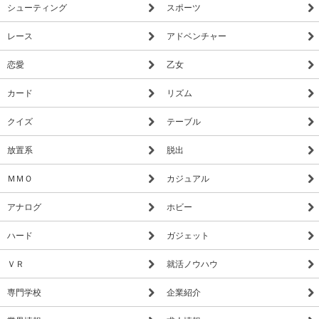
シューティング
スポーツ
レース
アドベンチャー
恋愛
乙女
カード
リズム
クイズ
テーブル
放置系
脱出
ＭＭＯ
カジュアル
アナログ
ホビー
ハード
ガジェット
ＶＲ
就活ノウハウ
専門学校
企業紹介