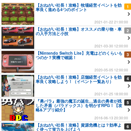
【おねがい社長！攻略】牧場経営イベントを効
1
率良く進める4つのポイント
2021-01-22 21:00:00
【おねがい社長！攻略】オススメの乗り物・車
2
の入手方法と小技
2021-03-30 12:00:00
【Nintendo Switch Lite】充電はどのくらいも
3
つのか？実機で確認！
2020-05-05 12:00:00
【おねがい社長！攻略】店舗経営イベントを効
4
率良く攻略しよう！（イベント一覧あり）
2021-01-25 18:00:00
『勇パラ』最強の魔王の誕生…過去の勇者が残
5
した矛盾（パラドックス）を明かすRPG！【攻
略&アプリ紹介】
2016-06-13 20:30:00
【おねがい社長！攻略】資源危機とは？効率よ
6
く使って実力を上げよう