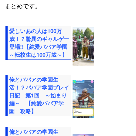
まとめです。
愛しいあの人は100万
歳！？驚異のギャルゲー
登場!!【純愛ババア学園
～転校生は100万歳～】
俺とババアの学園生
活！？ババア学園プレイ
日記 第1回 ～始まり
編～ 【純愛ババア学
園 攻略】
俺とババアの学園生