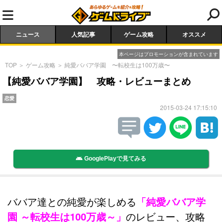
ニュース
人気記事
ゲーム攻略
オススメ
本ページはプロモーションが含まれています
TOP
＞
ゲーム攻略
＞
純愛ババア学園 〜転校生は100万歳〜
【純愛ババア学園】 攻略・レビューまとめ
恋愛
2015-03-24 17:15:10
GooglePlayで見てみる
ババア達との純愛が楽しめる
「純愛ババア学
園 ～転校生は100万歳～」
のレビュー、攻略