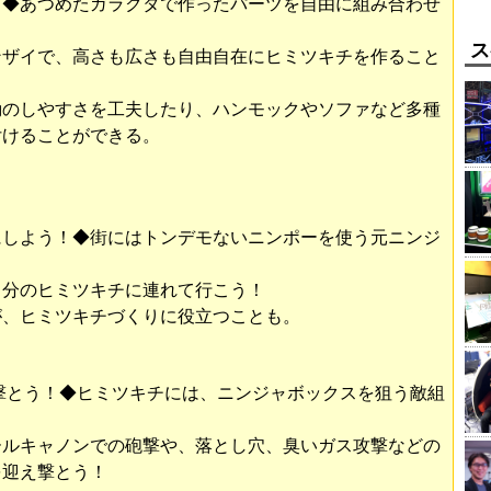
！◆あつめたガラクタで作ったパーツを自由に組み合わせ
。
ス
ンザイで、高さも広さも自由自在にヒミツキチを作ること
動のしやすさを工夫したり、ハンモックやソファなど多種
付けることができる。
にしよう！◆街にはトンデモないニンポーを使う元ニンジ
自分のヒミツキチに連れて行こう！
が、ヒミツキチづくりに役立つことも。
迎え撃とう！◆ヒミツキチには、ニンジャボックスを狙う敵組
ールキャノンでの砲撃や、落とし穴、臭いガス攻撃などの
を迎え撃とう！