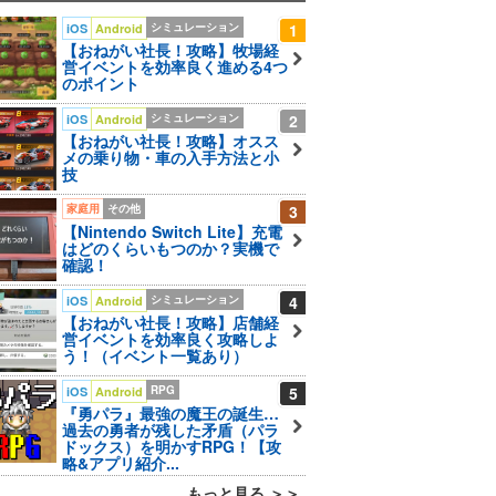
シミュレーション
1
iOS
Android
【おねがい社長！攻略】牧場経
営イベントを効率良く進める4つ
のポイント
シミュレーション
2
iOS
Android
【おねがい社長！攻略】オスス
メの乗り物・車の入手方法と小
技
家庭用
その他
3
【Nintendo Switch Lite】充電
はどのくらいもつのか？実機で
確認！
シミュレーション
4
iOS
Android
【おねがい社長！攻略】店舗経
営イベントを効率良く攻略しよ
う！（イベント一覧あり）
RPG
5
iOS
Android
『勇パラ』最強の魔王の誕生…
過去の勇者が残した矛盾（パラ
ドックス）を明かすRPG！【攻
略&アプリ紹介...
もっと見る ＞＞