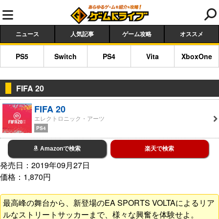
ニュース
人気記事
ゲーム攻略
オススメ
PS5
Switch
PS4
Vita
XboxOne
FIFA 20
FIFA 20
エレクトロニック・アーツ
PS4
Amazonで検索
楽天で検索
発売日：2019年09月27日
価格：1,870円
最高峰の舞台から、新登場のEA SPORTS VOLTAによるリア
ルなストリートサッカーまで、様々な興奮を体験せよ。