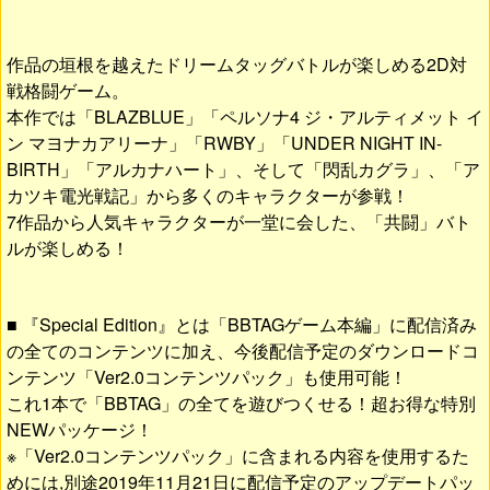
作品の垣根を越えたドリームタッグバトルが楽しめる2D対
戦格闘ゲーム。
本作では「BLAZBLUE」「ペルソナ4 ジ・アルティメット イ
ン マヨナカアリーナ」「RWBY」「UNDER NIGHT IN-
BIRTH」「アルカナハート」、そして「閃乱カグラ」、「ア
カツキ電光戦記」から多くのキャラクターが参戦！
7作品から人気キャラクターが一堂に会した、「共闘」バト
ルが楽しめる！
■ 『Special Edition』とは「BBTAGゲーム本編」に配信済み
の全てのコンテンツに加え、今後配信予定のダウンロードコ
ンテンツ「Ver2.0コンテンツパック」も使用可能！
これ1本で「BBTAG」の全てを遊びつくせる！超お得な特別
NEWパッケージ！
※「Ver2.0コンテンツパック」に含まれる内容を使用するた
めには,別途2019年11月21日に配信予定のアップデートパッ