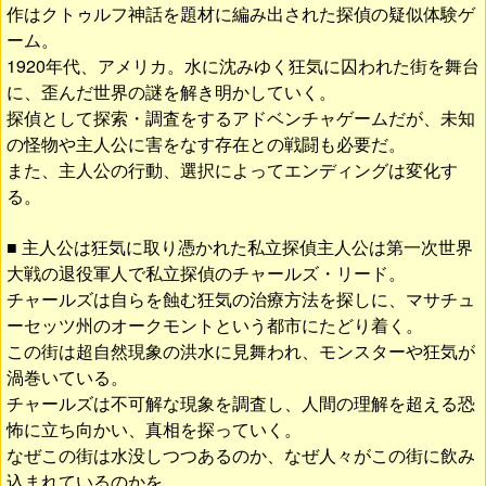
作はクトゥルフ神話を題材に編み出された探偵の疑似体験ゲ
ーム。
1920年代、アメリカ。水に沈みゆく狂気に囚われた街を舞台
に、歪んだ世界の謎を解き明かしていく。
探偵として探索・調査をするアドベンチャゲームだが、未知
の怪物や主人公に害をなす存在との戦闘も必要だ。
また、主人公の行動、選択によってエンディングは変化す
る。
■ 主人公は狂気に取り憑かれた私立探偵主人公は第一次世界
大戦の退役軍人で私立探偵のチャールズ・リード。
チャールズは自らを蝕む狂気の治療方法を探しに、マサチュ
ーセッツ州のオークモントという都市にたどり着く。
この街は超自然現象の洪水に見舞われ、モンスターや狂気が
渦巻いている。
チャールズは不可解な現象を調査し、人間の理解を超える恐
怖に立ち向かい、真相を探っていく。
なぜこの街は水没しつつあるのか、なぜ人々がこの街に飲み
込まれているのかを。