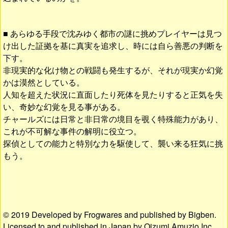
■ あらゆる手段で沈みゆく都市の謎に挑めプレイヤーは見つ
け出した証拠を基に真実を追求し、時には自ら善悪の判断を
下す。
非現実的な化け物との戦闘も発生するが、それが現実か幻覚
かは漠然としている。
人知を超えた状況に直面したり死体を見たりすると正気を失
い、奇妙な幻覚を見る事がある。
チャールズには日常と非日常の境目を覗く特殊能力があり、
これが不可解な事件の解明に役立つ。
探偵としての能力と特別な力を駆使して、襲い来る狂気に挑
もう。
© 2019 Developed by Frogwares and published by Bigben.
Licensed to and published in Japan by Oizumi Amuzio Inc.