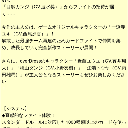
「目黔カンジ（CV.速水奨）」からファイトの招待が届
く……
今作の主人公は、ゲームオリジナルキャラクターの「一道寺
ユキ（CV.西尾夕香）」！
解散した最強チーム再建のためカードファイトで仲間を集
め、成長していく完全新作ストーリーが展開！
さらに、overDressのキャラクター「近藤ユウユ（CV.蒼井翔
太）」「桃山ダンジ（CV.小野友樹）」「江端トウヤ（CV.内
田雄馬）」が主人公となるストーリーもぜひお楽しみくださ
い
！
【システム】
◆直感的なファイト体験！
スタンダードルールに対応した1000種類以上のカードを使っ