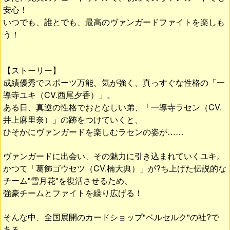
安心！
いつでも、誰とでも、最高のヴァンガードファイトを楽しも
う！
【ストーリー】
成績優秀でスポーツ万能、気が強く、真っすぐな性格の「一
導寺ユキ（CV.西尾夕香）」。
ある日、真逆の性格でおとなしい弟、「一導寺ラセン（CV.
井上麻里奈）」の跡をつけていくと、
ひそかにヴァンガードを楽しむラセンの姿が……
ヴァンガードに出会い、その魅力に引き込まれていくユキ。
かつて「葛飾ゴウセツ（CV.楠大典）」が?ち上げた伝説的な
チーム"雪月花"を復活させるため、
強豪チームとファイトを繰り広げる！
そんな中、全国展開のカードショップ"ベルセルク"の社?で
ある