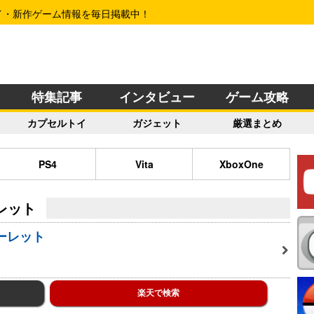
イ・新作ゲーム情報を毎日掲載中！
特集記事
インタビュー
ゲーム攻略
カプセルトイ
ガジェット
厳選まとめ
PS4
Vita
XboxOne
レット
ーレット
楽天で検索