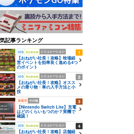
気記事ランキング
シミュレーション
1
iOS
Android
【おねがい社長！攻略】牧場経
営イベントを効率良く進める4つ
のポイント
シミュレーション
2
iOS
Android
【おねがい社長！攻略】オスス
メの乗り物・車の入手方法と小
技
家庭用
その他
3
【Nintendo Switch Lite】充電
はどのくらいもつのか？実機で
確認！
シミュレーション
4
iOS
Android
【おねがい社長！攻略】店舗経