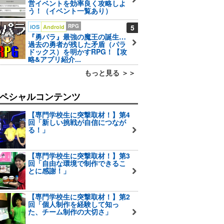
営イベントを効率良く攻略しよ
う！（イベント一覧あり）
RPG
5
iOS
Android
『勇パラ』最強の魔王の誕生…
過去の勇者が残した矛盾（パラ
ドックス）を明かすRPG！【攻
略&アプリ紹介...
もっと見る ＞＞
ペシャルコンテンツ
【専門学校生に突撃取材！】第4
回「新しい挑戦が自信につなが
る！」
【専門学校生に突撃取材！】第3
回「自由な環境で制作できるこ
とに感謝！」
【専門学校生に突撃取材！】第2
回「個人制作を経験して知っ
た、チーム制作の大切さ」