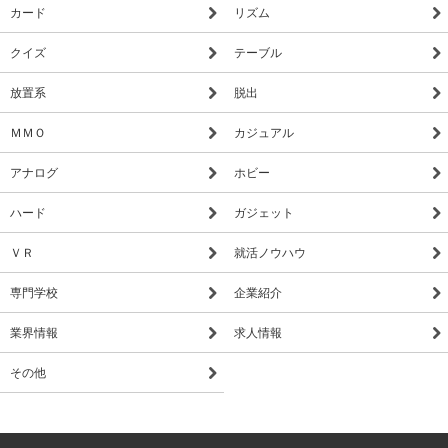
カード
リズム
クイズ
テーブル
放置系
脱出
ＭＭＯ
カジュアル
アナログ
ホビー
ハード
ガジェット
ＶＲ
就活ノウハウ
専門学校
企業紹介
業界情報
求人情報
その他