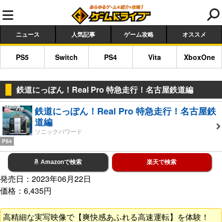
ニュース
人気記事
ゲーム攻略
オススメ
PS5
Switch
PS4
Vita
XboxOne
鉄道にっぽん！Real Pro 特急走行！名古屋鉄道編
鉄道にっぽん！Real Pro 特急走行！名古屋鉄
道編
ソニックパワード
PS4
Amazonで検索
楽天で検索
発売日：2023年06月22日
価格：6,435円
高精細な実写映像で【爽快感あふれる高速運転】を体験！