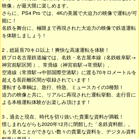
映像」が最大限に楽しめます。
さらに、PS4 Pro では、4Kの美麗で大迫力の映像で運転が可
能に！
名鉄を舞台に、極限まで再現された大迫力の映像で鉄道運転
を体験しましょう！
2，総延長70キロ以上！爽快な高速運転を体験！
鉄プロ名古屋鉄道編では、名鉄・名古屋本線（名鉄岐阜駅→
神宮前駅区間 ）、常滑線（神宮前駅→常滑駅）、
空港線（常滑駅→中部国際空港駅）に渡る70キロメートルを
超える長距離区間が収録されています！
運転する車輌は、急行、特急、ミュースカイの3種類！
迫力の映像と共に、リアルに再現された運転挙動、走行音に
よる本格運転体験がお楽しみ頂けます！
3，過去と現在、時代を切り抜いた貴重な資料が満載！
惜しまれながらも2020年12月に閉館した「名鉄資料館」。
もう見ることができない数々の貴重な資料を、デジタル資料
館風に再現！