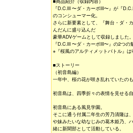
■商品紹介（収録内容）
『D.C.III 〜ダ・カーポIII〜』が『D
のコンシューマー化。
さらに新要素として、『舞台・ダ・カ
んだんに盛り込んだ
豪華ADVゲームとして収録しました
『D.C.III 〜ダ・カーポIII〜』
※『桜風のアルティメットバトル』は
■ストーリー
（初音島編）
一年中、桜の花が咲き乱れていたの
初音島は、四季折々の表情を見せる
初音島にある風見学園。
そこに通う付属二年生の芳乃清隆は
や妹みたいな幼なじみの葛木姫乃、ハ
緒に新聞部として活動している。