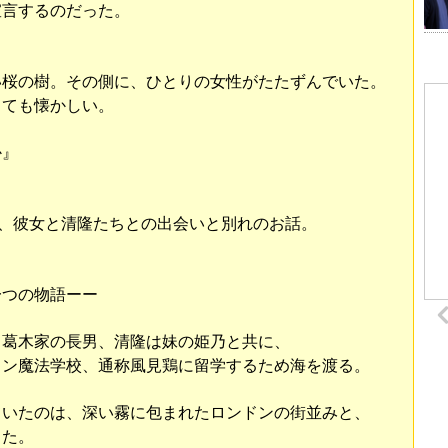
宣言するのだった。
い桜の樹。その側に、ひとりの女性がたたずんでいた。
とても懐かしい。
か』
た、彼女と清隆たちとの出会いと別れのお話。
一つの物語ーー
る葛木家の長男、清隆は妹の姫乃と共に、
ドン魔法学校、通称風見鶏に留学するため海を渡る。
ていたのは、深い霧に包まれたロンドンの街並みと、
った。