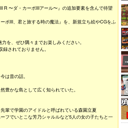
.C.III R 〜ダ・カーポIIIアール〜』の追加要素を含んで待望
ーポIII、君と旅する時の魔法』を、新規立ち絵やCGをふ
。
の2つの魅力を、ぜひ隅々までお楽しみください。
収録されておりません。
も今は昔の話。
自然豊かな島として広く知られていた。
、先輩で学園のアイドルと呼ばれている森園立夏
ーフでいとこな芳乃シャルルなど5人の女の子たちと一