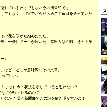
が溢れているわけでもない今の初音島では、
ス
わけでもなく、部室でだらだら過ごす毎日を送っていた。
にその花を咲かせ始めたのだ。
携帯に一斉にメールが届いた。差出人は不明。その中身
ーー』
い。けど、どこか意味深なその文章。
なっていた。
！ まさに今の状況を示していると思わない？
でなにが行われるのか？
たのか？ 我々新聞部でこの謎を解き明かすわよ！」