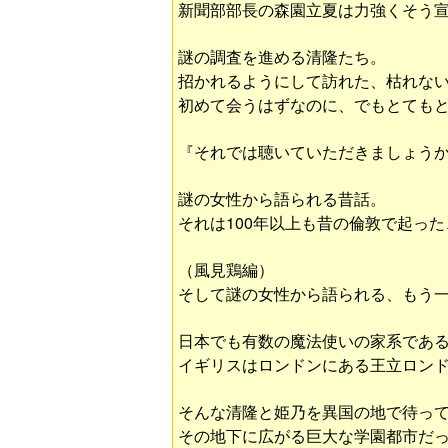
新聞部部長の森園立夏は力強くそう
謎の調査を進める清隆たち。
招かれるようにして訪れた、枯れな
初めて会うはずなのに、でもとても
『それでは聴いていただきましょう
謎の女性から語られる昔話。
それは100年以上も昔の倫敦で起っ
（風見鶏編）
そして謎の女性から語られる、もう
日本でも有数の魔法使いの家系であ
イギリスはロンドンにある王立ロン
そんな清隆と姫乃を異国の地で待っ
その地下に広がる巨大な学園都市だ