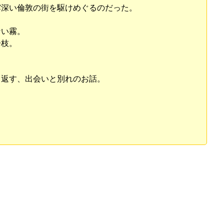
霧深い倫敦の街を駆けめぐるのだった。
ない霧。
一枝。
。
り返す、出会いと別れのお話。