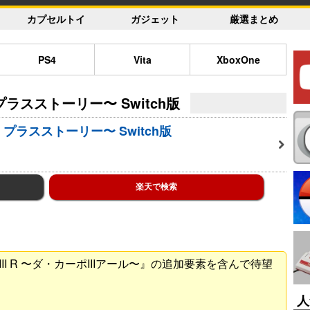
カプセルトイ
ガジェット
厳選まとめ
PS4
Vita
XboxOne
II プラスストーリー〜 Switch版
ポIII プラスストーリー〜 Switch版
楽天で検索
.C.III R 〜ダ・カーポIIIアール〜』の追加要素を含んで待望
人