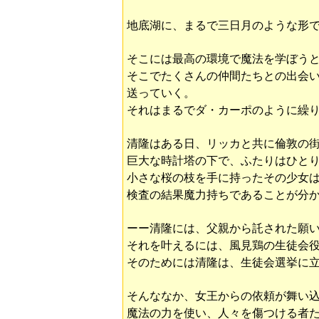
地底湖に、まるで三日月のような形で
そこには最高の環境で魔法を学ぼう
そこでたくさんの仲間たちとの出会
送っていく。
それはまるでダ・カーポのように繰
清隆はある日、リッカと共に倫敦の
巨大な時計塔の下で、ふたりはひと
小さな桜の枝を手に持ったその少女
検査の結果魔力持ちであることが分
ーー清隆には、父親から託された願
それを叶えるには、風見鶏の生徒会
そのためには清隆は、生徒会選挙に
そんななか、女王からの依頼が舞い
魔法の力を使い、人々を傷つける者