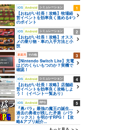
シミュレーション
1
iOS
Android
【おねがい社長！攻略】牧場経
営イベントを効率良く進める4つ
のポイント
シミュレーション
2
iOS
Android
【おねがい社長！攻略】オスス
メの乗り物・車の入手方法と小
技
家庭用
その他
3
【Nintendo Switch Lite】充電
はどのくらいもつのか？実機で
確認！
シミュレーション
4
iOS
Android
【おねがい社長！攻略】店舗経
営イベントを効率良く攻略しよ
う！（イベント一覧あり）
RPG
5
iOS
Android
『勇パラ』最強の魔王の誕生…
過去の勇者が残した矛盾（パラ
ドックス）を明かすRPG！【攻
略&アプリ紹介...
もっと見る ＞＞