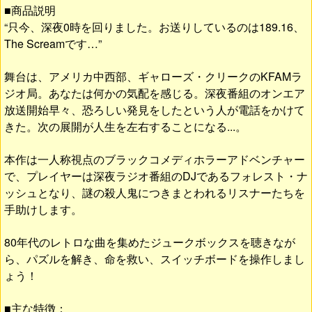
■商品説明
“只今、深夜0時を回りました。お送りしているのは189.16、
The Screamです…”
舞台は、アメリカ中西部、ギャローズ・クリークのKFAMラ
ジオ局。あなたは何かの気配を感じる。深夜番組のオンエア
放送開始早々、恐ろしい発見をしたという人が電話をかけて
きた。次の展開が人生を左右することになる...。
本作は一人称視点のブラックコメディホラーアドベンチャー
で、プレイヤーは深夜ラジオ番組のDJであるフォレスト・ナ
ッシュとなり、謎の殺人鬼につきまとわれるリスナーたちを
手助けします。
80年代のレトロな曲を集めたジュークボックスを聴きなが
ら、パズルを解き、命を救い、スイッチボードを操作しまし
ょう！
■主な特徴：