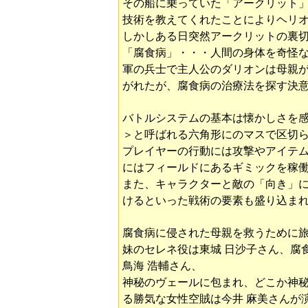
その船に乗っていた「アークリット
技術を教えてくれたことによりヘリ
しかしある日突然アークリットの裏
「腐食病」・・・人間の身体を奇怪
軍の兵士で主人公のダリオンは母親
がれたが、腐食病の治療法を探す決
バトルシステムの基本は懐かしさを
＞と呼ばれる六角形にのマスで区切
プレイヤーの行動には攻撃やアイテ
にはフィールドにあるギミックを稼
また、キャラクターと敵の「向き」に
けるといった戦術の要素も盛り込ま
腐食病に侵された母親を救うために旅
妹のセレネ役は東城 日沙子さん、腐
鳥海 浩輔さん、
神秘のヴェールに包まれ、どこか神秘
る勝気な女性空賊は今井 麻美さんが