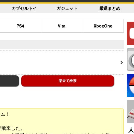
カプセルトイ
ガジェット
厳選まとめ
PS4
Vita
XboxOne
楽天で検索
テム！
が飛来した。
人