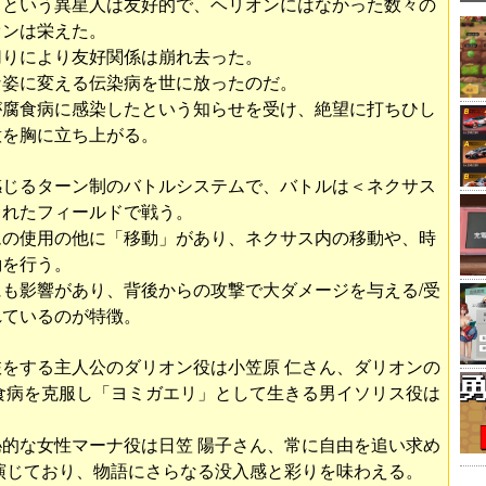
」という異星人は友好的で、ヘリオンにはなかった数々の
オンは栄えた。
切りにより友好関係は崩れ去った。
な姿に変える伝染病を世に放ったのだ。
が腐食病に感染したという知らせを受け、絶望に打ちひし
意を胸に立ち上がる。
感じるターン制のバトルシステムで、バトルは＜ネクサス
られたフィールドで戦う。
ムの使用の他に「移動」があり、ネクサス内の移動や、時
働を行う。
も影響があり、背後からの攻撃で大ダメージを与える/受
れているのが特徴。
をする主人公のダリオン役は小笠原 仁さん、ダリオンの
食病を克服し「ヨミガエリ」として生きる男イソリス役は
的な女性マーナ役は日笠 陽子さん、常に自由を追い求め
演じており、物語にさらなる没入感と彩りを味わえる。