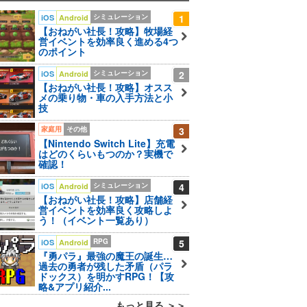
シミュレーション
1
iOS
Android
【おねがい社長！攻略】牧場経
営イベントを効率良く進める4つ
のポイント
シミュレーション
2
iOS
Android
【おねがい社長！攻略】オスス
メの乗り物・車の入手方法と小
技
家庭用
その他
3
【Nintendo Switch Lite】充電
はどのくらいもつのか？実機で
確認！
シミュレーション
4
iOS
Android
【おねがい社長！攻略】店舗経
営イベントを効率良く攻略しよ
う！（イベント一覧あり）
RPG
5
iOS
Android
『勇パラ』最強の魔王の誕生…
過去の勇者が残した矛盾（パラ
ドックス）を明かすRPG！【攻
略&アプリ紹介...
もっと見る ＞＞