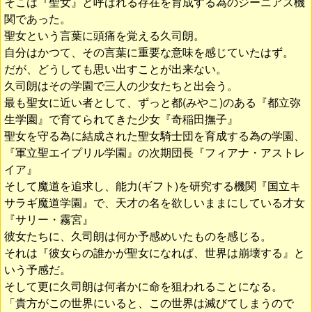
そこは『聖女』と呼ばれる存在を育成する為のジーニアス機
関であった。
聖女という言葉に頭痛を覚える久司朗。
自分はかつて、その言葉に重要な意味を感じていたはず。
だが、どうしても思い出すことが出来ない。
久司朗はその学園で三人の少女たちと出会う。
最も聖女に近い者として、ずっと都(みやこ)のある『都立弥
生学園』で育てられてきた少女『奇稲田撫子』
聖女を守る為に結成された聖女騎士団を育成する為の学園、
『軍立聖エイプリル学園』の次期団長『フィアナ・アストレ
イア』
そして魔道を追求し、能力(ギフト)を研究する機関『国立キ
サラギ魔道学園』で、天才の名を欲しいままにしている才女
『サリー・霧宮』
彼女たちに、久司朗は何か予感めいたものを感じる。
それは『彼女らの誰かが聖女になれば、世界は崩壊する』と
いう予感だ。
そして更に久司朗は何者かに命を狙われることになる。
「貴方がこの世界にいると、この世界は滅びてしまうので