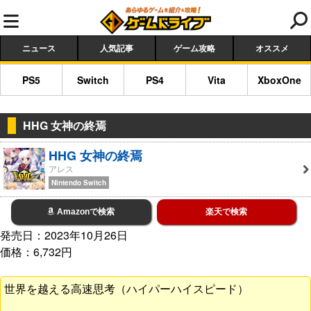
ニュース
人気記事
ゲーム攻略
オススメ
PS5
Switch
PS4
Vita
XboxOne
HHG 女神の終焉
HHG 女神の終焉
アレス
Nintendo Switch
Amazonで検索
楽天で検索
発売日：2023年10月26日
価格：6,732円
世界を越える高速思考（ハイパーハイスピード）