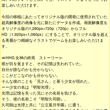
楽しみいただけます。
今回の移植にあたってオリジナル版の開発に使用されていた
超高解像度の画像を元に新たにデータを作成。画面解像度を
オリジナル版の1,280px×720p（720p）からフル
HD（1,920px×1,080px）にすることで、オリジナル版を超え
る美麗かつ精細なイラストでゲームをお楽しみいただけま
す。
≪HHG 女神の終焉 ストーリー≫
彼が目を覚ますと、その記憶は失われていた。
自分が誰なのかも分からない。
ここがどこなのかも分からない。
そんな彼のことを「兄さん」と慕う少女が現れた。
ーー少女の名は『明智光理』。
光理は記憶を失った兄にその名前を告げる。
そう、彼の名前こそ『明智久司朗』。
久司朗は光理と共に『公立葉月学園』に通う。