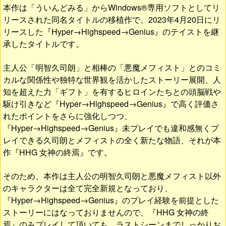
本作は「ういんどみる」からWindows®専用ソフトとしてリ
リースされた同名タイトルの移植作で、2023年4月20日にリ
リースした『Hyper→Highspeed→Genius』のテイストを継
承したタイトルです。
主人公「明智久司朗」と相棒の「悪魔メフィスト」とのコミ
カルな関係性や独特な世界観を活かしたストーリー展開、人
知を超えた力「ギフト」を有するヒロインたちとの頭脳戦や
駆け引きなど『Hyper→Highspeed→Genius』で高く評価さ
れたポイントをさらに強化しつつ、
『Hyper→Highspeed→Genius』未プレイでも違和感無くプ
レイできる久司朗とメフィストの全く新たな物語、それが本
作『HHG 女神の終焉』です。
そのため、本作は主人公の明智久司朗と悪魔メフィスト以外
のキャラクターは全て完全新規となっており、
『Hyper→Highspeed→Genius』のプレイ経験を前提とした
ストーリーにはなっておりませんので、『HHG 女神の終
焉』のみプレイして頂いても、ラストシーンまでしっかりお