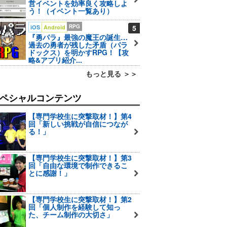
営イベントを効率良く攻略しよ
う！（イベント一覧あり）
RPG
5
iOS
Android
『勇パラ』最強の魔王の誕生…
過去の勇者が残した矛盾（パラ
ドックス）を明かすRPG！【攻
略&アプリ紹介...
もっと見る ＞＞
ペシャルコンテンツ
【専門学校生に突撃取材！】第4
回「新しい挑戦が自信につなが
る！」
【専門学校生に突撃取材！】第3
回「自由な環境で制作できるこ
とに感謝！」
【専門学校生に突撃取材！】第2
回「個人制作を経験して知っ
た、チーム制作の大切さ」