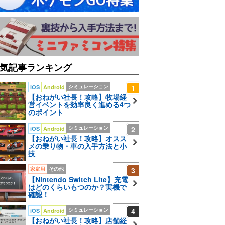
気記事ランキング
シミュレーション
1
iOS
Android
【おねがい社長！攻略】牧場経
営イベントを効率良く進める4つ
のポイント
シミュレーション
2
iOS
Android
【おねがい社長！攻略】オスス
メの乗り物・車の入手方法と小
技
家庭用
その他
3
【Nintendo Switch Lite】充電
はどのくらいもつのか？実機で
確認！
シミュレーション
4
iOS
Android
【おねがい社長！攻略】店舗経