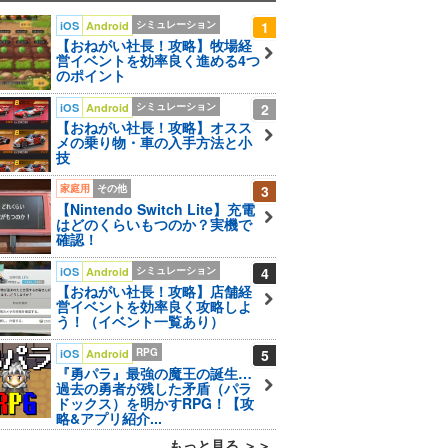
シミュレーション
1
iOS
Android
【おねがい社長！攻略】牧場経
営イベントを効率良く進める4つ
のポイント
シミュレーション
2
iOS
Android
【おねがい社長！攻略】オスス
メの乗り物・車の入手方法と小
技
家庭用
その他
3
【Nintendo Switch Lite】充電
はどのくらいもつのか？実機で
確認！
シミュレーション
4
iOS
Android
【おねがい社長！攻略】店舗経
営イベントを効率良く攻略しよ
う！（イベント一覧あり）
RPG
5
iOS
Android
『勇パラ』最強の魔王の誕生…
過去の勇者が残した矛盾（パラ
ドックス）を明かすRPG！【攻
略&アプリ紹介...
もっと見る ＞＞