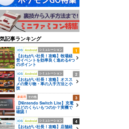
気記事ランキング
シミュレーション
1
iOS
Android
【おねがい社長！攻略】牧場経
営イベントを効率良く進める4つ
のポイント
シミュレーション
2
iOS
Android
【おねがい社長！攻略】オスス
メの乗り物・車の入手方法と小
技
家庭用
その他
3
【Nintendo Switch Lite】充電
はどのくらいもつのか？実機で
確認！
シミュレーション
4
iOS
Android
【おねがい社長！攻略】店舗経