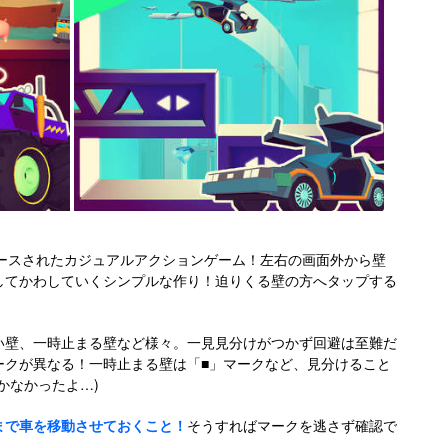
onよりリリースされたカジュアルアクションゲーム！左右の画面外から壁
してかわしていくシンプルな作り！迫りくる壁の方へタップする
い壁、一時止まる壁など様々。一見見分けがつかず回避は至難だ
ークが異なる！一時止まる壁は「■」マークなど、見分けること
かなかったよ…)
まで車を移動させておくこと！
そうすればマークを逃さず確認で