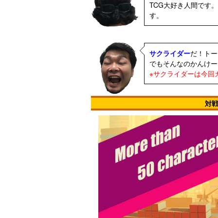
TCG大好き人間です
す。
サクライダー
だ！トー
でもそんなのかんけー(
※サクライダーは今回
対戦