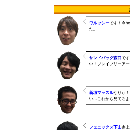
ワルッシー
です！今h
た。
サンドバッグ森口
です
中！ブレイブリーアー
新垣マッスル
なりぃ！
い…これから見てろよ!
フェニックス下山
参上