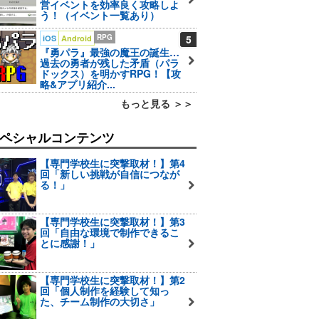
営イベントを効率良く攻略しよ
う！（イベント一覧あり）
RPG
5
iOS
Android
『勇パラ』最強の魔王の誕生…
過去の勇者が残した矛盾（パラ
ドックス）を明かすRPG！【攻
略&アプリ紹介...
もっと見る ＞＞
ペシャルコンテンツ
【専門学校生に突撃取材！】第4
回「新しい挑戦が自信につなが
る！」
【専門学校生に突撃取材！】第3
回「自由な環境で制作できるこ
とに感謝！」
【専門学校生に突撃取材！】第2
回「個人制作を経験して知っ
た、チーム制作の大切さ」