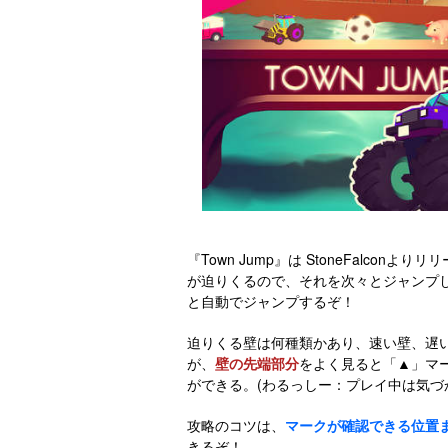
『Town Jump』は StoneFalc
が迫りくるので、それを次々とジャンプ
と自動でジャンプするぞ！
迫りくる壁は何種類かあり、速い壁、遅
が、
壁の先端部分
をよく見ると「▲」マ
ができる。(わるっしー：プレイ中は気づ
攻略のコツは、
マークが確認できる位置
きるぞ！