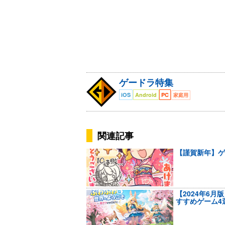
ゲードラ特集
iOS
Android
PC
家庭用
関連記事
【謹賀新年】ゲ
【2024年6
すすめゲーム4