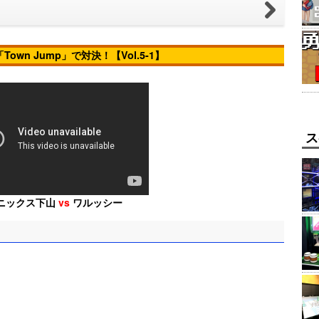
「Town Jump」
で対決！【Vol.5-1】
ス
ニックス下山
vs
ワルッシー