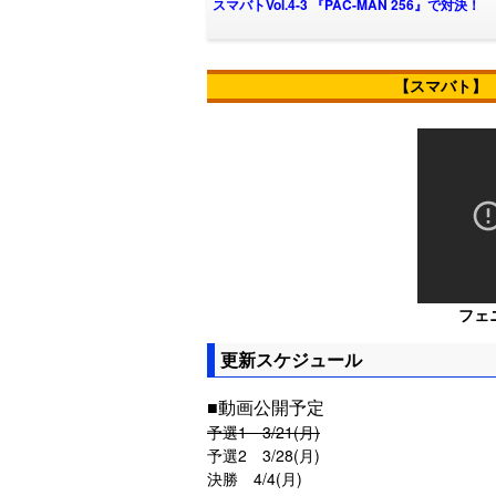
スマバトVol.4-3 『PAC-MAN 256』で対決！
【スマバト】
フェ
更新スケジュール
■動画公開予定
予選1 3/21(月)
予選2 3/28(月)
決勝 4/4(月)