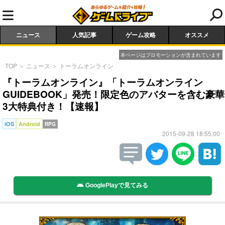
ニュース
人気記事
ゲーム攻略
オススメ
本ページはプロモーションが含まれています
TOP
＞
ニュース
＞
トーラムオンライン
『トーラムオンライン』「トーラムオンライン
GUIDEBOOK」発売！限定色のアバターを含む豪華
3大特典付き！【速報】
iOS
Android
RPG
2015-09-28 18:55:00
GooglePlayで見てみる