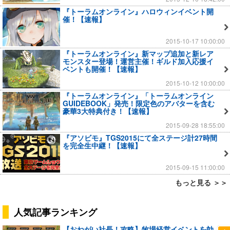
『トーラムオンライン』ハロウィンイベント開
催！【速報】
2015-10-17 10:00:00
『トーラムオンライン』新マップ追加と新レア
モンスター登場！運営主催！ギルド加入応援イ
ベントも開催！【速報】
2015-10-12 10:00:00
『トーラムオンライン』「トーラムオンライン
GUIDEBOOK」発売！限定色のアバターを含む
豪華3大特典付き！【速報】
2015-09-28 18:55:00
『アソビモ』TGS2015にて全ステージ計27時間
を完全生中継！【速報】
2015-09-15 11:00:00
もっと見る ＞＞
人気記事ランキング
【おねがい社長！攻略】牧場経営イベントを効