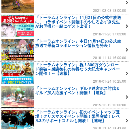
2021-02-03 18:00:00
『トーラムオンライン』11月21日の公式生放送
に、コラボイベント開催中のやしろあずき先生
がお母様と一緒にゲスト出演！
2018-11-20 17:03:00
『トーラムオンライン』本日11月14日の公式生
放送で最新コラボレーション情報を発表！
2018-11-14 16:00:00
『トーラムオンライン』祝！300万ダウンロー
ド突破～感謝御礼のお得な５大記念キャンペー
ン開催！～【速報】
2016-01-24 10:25:00
『トーラムオンライン』ギルド迷宮ボス討伐＆
ギルド加入応援イベント開催！【速報】
2015-12-12 10:00:00
『トーラムオンライン』初のイベントマップ登
場！クリスマスイベント開催！限界突破！レベ
ル3のサポートスキルも開放！【速報】
2015-12-10 18:42:00