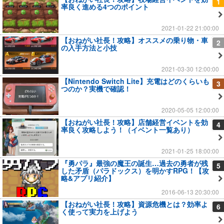
1
率良く進める4つのポイント
2021-01-22 21:00:00
【おねがい社長！攻略】オススメの乗り物・車
2
の入手方法と小技
2021-03-30 12:00:00
【Nintendo Switch Lite】充電はどのくらいも
3
つのか？実機で確認！
2020-05-05 12:00:00
【おねがい社長！攻略】店舗経営イベントを効
4
率良く攻略しよう！（イベント一覧あり）
2021-01-25 18:00:00
『勇パラ』最強の魔王の誕生…過去の勇者が残
5
した矛盾（パラドックス）を明かすRPG！【攻
略&アプリ紹介】
2016-06-13 20:30:00
【おねがい社長！攻略】資源危機とは？効率よ
6
く使って実力を上げよう