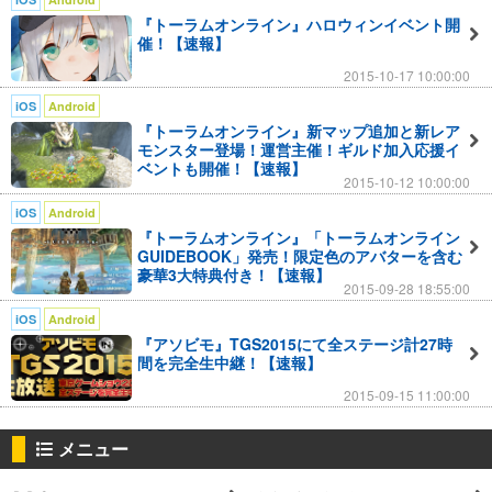
『トーラムオンライン』ハロウィンイベント開
●必須環境
催！【速報】
OS : Android 2.3
2015-10-17 10:00:00
CPU : Dual-core
iOS
Android
RAM : 1GB
『トーラムオンライン』新マップ追加と新レア
通信環境:3G / LTE
モンスター登場！運営主催！ギルド加入応援イ
ベントも開催！【速報】
※一部機種に関しては条件を満たしていても動作しない可能性
2015-10-12 10:00:00
があります。
iOS
Android
『トーラムオンライン』「トーラムオンライン
■公式ブログ：
http://blog.toram.jp/
GUIDEBOOK」発売！限定色のアバターを含む
豪華3大特典付き！【速報】
■Twitter：
https://twitter.com/toram_pr
2015-09-28 18:55:00
■facebook：
https://www.facebook.com/toram.jp
iOS
Android
■Google＋：
https://plus.google.com/+ToramJpOfficial/posts
『アソビモ』TGS2015にて全ステージ計27時
間を完全生中継！【速報】
▼Android端末間でのキャラクター移行について
2015-09-15 11:00:00
Android版トーラム オンラインでは、『Google ID(以下Google
アカウント)』を用いたユーザー認証を行っております。
メニュー
Google アカウント設定を行うことで下記ケースにおいても引