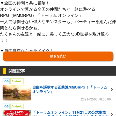
▼全国の仲間と共に冒険！
オンラインで繋がる全国の仲間たちと一緒に遊べる
RPG（MMORPG）「トーラム オンライン」！
一人では倒せない強大なモンスターも、パーティーを組んだ仲
間となら倒せるかも。
たくさんの友達と一緒に、美しく広大な3D世界を駆け巡ろ
う！
▼自由自在なキャラメイク！
500億通りを超えるキャラメイクで、自分好みのキャラクター
続きを読む
を作り上げよう。
RPGによくある「職業」という枠を無くし、プレイヤーが望
関連記事
んだ通りのキャラクターに育て上げる「スキルシステム」。
ゲームを進めていけば、装備の能力までもが自由に作成でき
iOS
Android
自由を謳歌する正統派MMORPG！『トーラム
る…！
オンライン』
【物語の舞台】
2021-02-03 18:00:00
数百年前に大地がバラバラに崩壊するほどの大変動に見舞わ
iOS
Android
れ、神々が急きょ四散した大地を寄せ集めつなぎ合わせたため
『トーラムオンライン』11月21日の公式生放