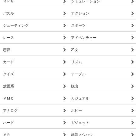
ＲＰＧ
シミュレーション
き続きアカウント情報（キャラクター等）を継続して利用でき
ます。
パズル
アクション
・機種変更にともなう「新しいAndroid端末へのアカウント情
シューティング
スポーツ
報の同期」
・ご利用端末の故障などのトラブルにともなう「端末の修理・
レース
アドベンチャー
交換」または「端末の初期化」などからの「アカウント情報の
恋愛
乙女
復元」
カード
リズム
アカウント管理についてはこちらをご確認ください。
http://goo.gl/R0CFMa
クイズ
テーブル
ご要望、不具合等ご報告は下記公式サイトからお願いいたしま
放置系
脱出
す。
公式サイトからのお問い合わせが優先対応になります。
ＭＭＯ
カジュアル
http://toram.jp/contact/index/
アナログ
ホビー
ハード
ガジェット
ＶＲ
就活ノウハウ