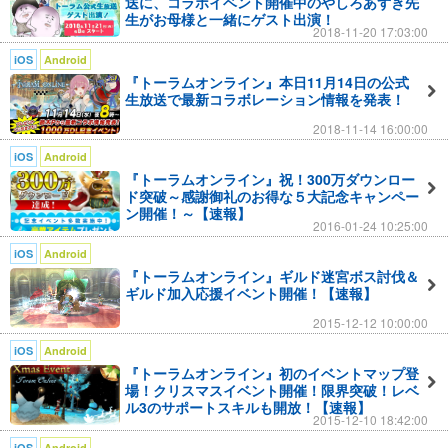
に、モザイク状の異様な景観になってしまった世界。
送に、コラボイベント開催中のやしろあずき先
生がお母様と一緒にゲスト出演！
2018-11-20 17:03:00
元々あった国家は消滅したが、4つの民族が種を超越した主義
iOS
Android
主張で離合集散を繰り返した結果、4つの派に分かれている。
『トーラムオンライン』本日11月14日の公式
生放送で最新コラボレーション情報を発表！
そんな中、一人の冒険者《貴方》が特異な特徴を持つこの世界
にやって来た。
2018-11-14 16:00:00
iOS
Android
冒険者《貴方》は、世界を構成する４派の様々な人々と出会い
『トーラムオンライン』祝！300万ダウンロー
ながら多種多様な冒険をくぐり抜け、その裏側でひそかに増殖
ド突破～感謝御礼のお得な５大記念キャンペー
ン開催！～【速報】
する謎の存在と対峙してゆくことになる……
2016-01-24 10:25:00
iOS
Android
【ゲーム概要】
『トーラムオンライン』ギルド迷宮ボス討伐＆
タイトル：トーラム オンライン（Toram Online）
ギルド加入応援イベント開催！【速報】
ジャンル：自由を謳歌する正統派 MMORPG
2015-12-12 10:00:00
●推奨環境
iOS
Android
OS : Android 4.0以上
『トーラムオンライン』初のイベントマップ登
場！クリスマスイベント開催！限界突破！レベ
CPU : Quad-core以上
ル3のサポートスキルも開放！【速報】
RAM : 2GB以上
2015-12-10 18:42:00
通信環境 : Wi-Fi (ADSL 10Mbps以上)
iOS
Android