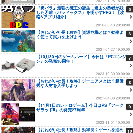
2021-01-25 18:00:00
『勇パラ』最強の魔王の誕生…過去の勇者が残
5
した矛盾（パラドックス）を明かすRPG！【攻
略&アプリ紹介】
2016-06-13 20:30:00
【おねがい社長！攻略】資源危機とは？効率よ
6
く使って実力を上げよう
2021-04-27 19:00:00
【10月30日のゲームハード】今日は『PCエンジ
7
ン』の発売36周年！
2023-10-30 00:00:00
【おねがい社長！攻略】ジーニアスとは？超優
8
秀な人材を入手しよう
2021-04-08 20:00:00
【11月1日のレトロゲーム】今日はPS『アーク
9
ザラッドII』の発売27周年！
2023-11-01 10:00:00
【おねがい社長！攻略】効率良くゲームを進め
10