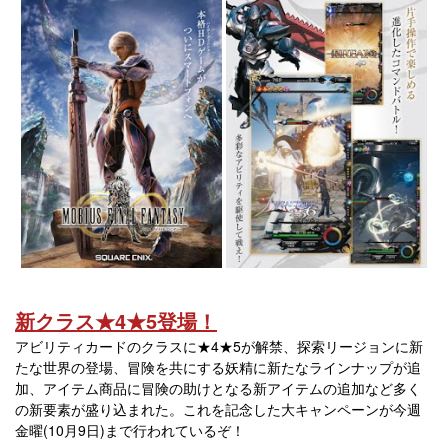
新クラス★4★5登場！
アビリティカードのクラスに★4★5が解禁、探索リージョンに新
たな世界の登場、冒険を共にする妖精に新たなラインナップが追
加、アイテム商品に冒険の助けとなる新アイテムの追加など多く
の新要素が盛り込まれた。これを記念した大キャンペーンが今週
金曜(10月9日)まで行われているぞ！